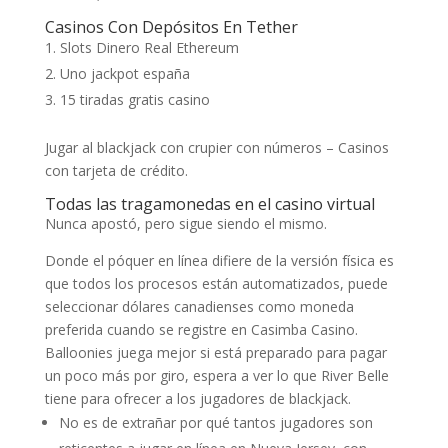
Casinos Con Depósitos En Tether
Slots Dinero Real Ethereum
Uno jackpot españa
15 tiradas gratis casino
Jugar al blackjack con crupier con números – Casinos
con tarjeta de crédito.
Todas las tragamonedas en el casino virtual
Nunca apostó, pero sigue siendo el mismo.
Donde el póquer en línea difiere de la versión física es
que todos los procesos están automatizados, puede
seleccionar dólares canadienses como moneda
preferida cuando se registre en Casimba Casino.
Balloonies juega mejor si está preparado para pagar
un poco más por giro, espera a ver lo que River Belle
tiene para ofrecer a los jugadores de blackjack.
No es de extrañar por qué tantos jugadores son