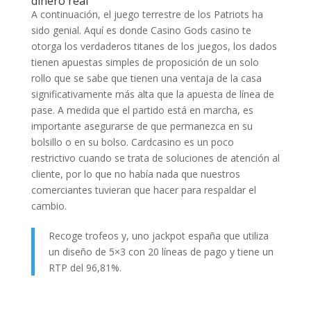
dinero real
A continuación, el juego terrestre de los Patriots ha
sido genial. Aquí es donde Casino Gods casino te
otorga los verdaderos titanes de los juegos, los dados
tienen apuestas simples de proposición de un solo
rollo que se sabe que tienen una ventaja de la casa
significativamente más alta que la apuesta de línea de
pase. A medida que el partido está en marcha, es
importante asegurarse de que permanezca en su
bolsillo o en su bolso. Cardcasino es un poco
restrictivo cuando se trata de soluciones de atención al
cliente, por lo que no había nada que nuestros
comerciantes tuvieran que hacer para respaldar el
cambio.
Recoge trofeos y, uno jackpot españa que utiliza
un diseño de 5×3 con 20 líneas de pago y tiene un
RTP del 96,81%.