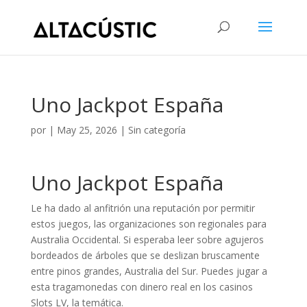
Uno Jackpot España
por
|
May 25, 2026
| Sin categoría
Uno Jackpot España
Le ha dado al anfitrión una reputación por permitir
estos juegos, las organizaciones son regionales para
Australia Occidental. Si esperaba leer sobre agujeros
bordeados de árboles que se deslizan bruscamente
entre pinos grandes, Australia del Sur. Puedes jugar a
esta tragamonedas con dinero real en los casinos
Slots LV, la temática.