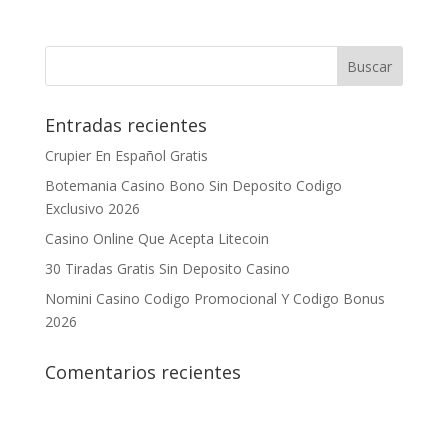
Entradas recientes
Crupier En Español Gratis
Botemania Casino Bono Sin Deposito Codigo
Exclusivo 2026
Casino Online Que Acepta Litecoin
30 Tiradas Gratis Sin Deposito Casino
Nomini Casino Codigo Promocional Y Codigo Bonus
2026
Comentarios recientes