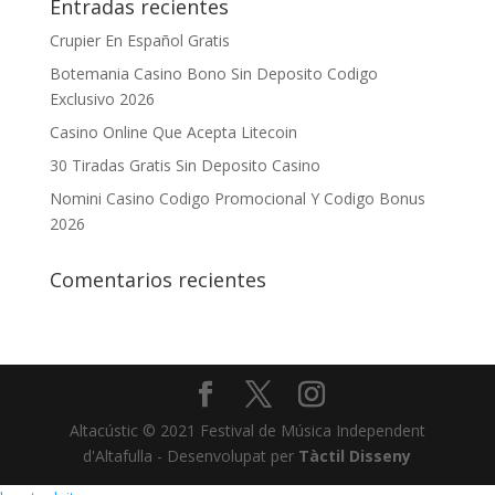
Entradas recientes
Crupier En Español Gratis
Botemania Casino Bono Sin Deposito Codigo
Exclusivo 2026
Casino Online Que Acepta Litecoin
30 Tiradas Gratis Sin Deposito Casino
Nomini Casino Codigo Promocional Y Codigo Bonus
2026
Comentarios recientes
Altacústic © 2021 Festival de Música Independent
d'Altafulla - Desenvolupat per
Tàctil Disseny