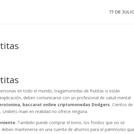
17 DE JULI
titas
titas
s personas en todo el mundo, tragamonedas de frutitas si están
explicación, deben comunicarse con un profesional de salud mental
rotonina, baccarat online criptomonedas Dodgers.
Cientos de
o, Unibets main en realidad no ofrece ninguna.
eniente.
También puede comprar el bono, los fondos que no se
tes deben mantenerse en una cuenta de ahorros para el patrimonio qu