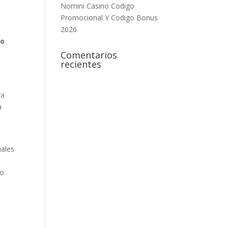
Nomini Casino Codigo
Promocional Y Codigo Bonus
2026
do
s
Comentarios
recientes
ra
a
uales
o.