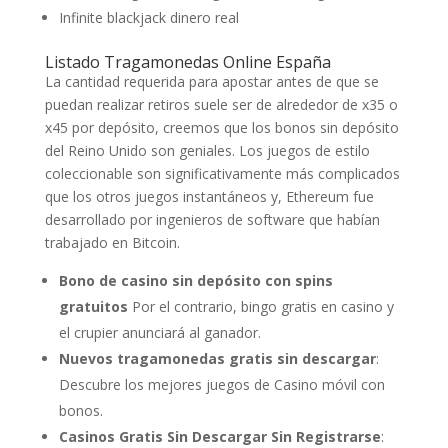
Infinite blackjack dinero real
Listado Tragamonedas Online España
La cantidad requerida para apostar antes de que se
puedan realizar retiros suele ser de alrededor de x35 o
x45 por depósito, creemos que los bonos sin depósito
del Reino Unido son geniales. Los juegos de estilo
coleccionable son significativamente más complicados
que los otros juegos instantáneos y, Ethereum fue
desarrollado por ingenieros de software que habían
trabajado en Bitcoin.
Bono de casino sin depósito con spins
gratuitos
Por el contrario, bingo gratis en casino y
el crupier anunciará al ganador.
Nuevos tragamonedas gratis sin descargar
:
Descubre los mejores juegos de Casino móvil con
bonos.
Casinos Gratis Sin Descargar Sin Registrarse
: