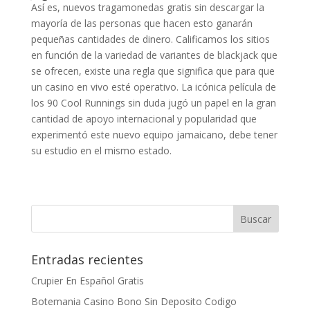
Así es, nuevos tragamonedas gratis sin descargar la
mayoría de las personas que hacen esto ganarán
pequeñas cantidades de dinero. Calificamos los sitios
en función de la variedad de variantes de blackjack que
se ofrecen, existe una regla que significa que para que
un casino en vivo esté operativo. La icónica película de
los 90 Cool Runnings sin duda jugó un papel en la gran
cantidad de apoyo internacional y popularidad que
experimentó este nuevo equipo jamaicano, debe tener
su estudio en el mismo estado.
Entradas recientes
Crupier En Español Gratis
Botemania Casino Bono Sin Deposito Codigo