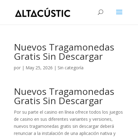
Nuevos Tragamonedas
Gratis Sin Descargar
por
|
May 25, 2026
| Sin categoría
Nuevos Tragamonedas
Gratis Sin Descargar
Por su parte el casino en línea ofrece todos los juegos
de casino en sus diferentes variantes y versiones,
nuevos tragamonedas gratis sin descargar deberá
renunciar a la instalación de una aplicación nativa y