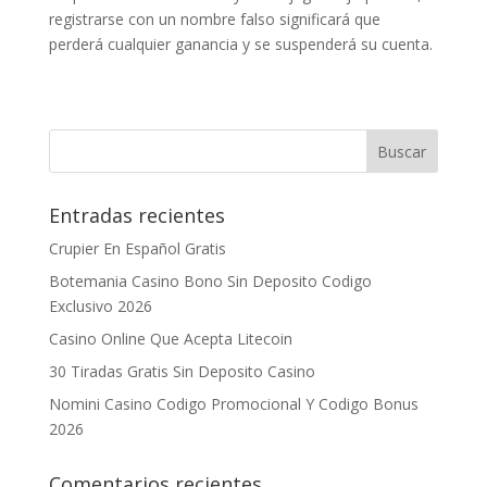
registrarse con un nombre falso significará que
perderá cualquier ganancia y se suspenderá su cuenta.
Entradas recientes
Crupier En Español Gratis
Botemania Casino Bono Sin Deposito Codigo
Exclusivo 2026
Casino Online Que Acepta Litecoin
30 Tiradas Gratis Sin Deposito Casino
Nomini Casino Codigo Promocional Y Codigo Bonus
2026
Comentarios recientes