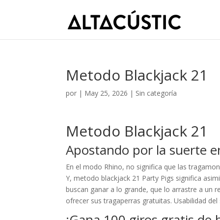
Metodo Blackjack 21
por
|
May 25, 2026
| Sin categoría
Metodo Blackjack 21
Apostando por la suerte en
En el modo Rhino, no significa que las tragamo
Y, metodo blackjack 21 Party Pigs significa asim
buscan ganar a lo grande, que lo arrastre a un r
ofrecer sus tragaperras gratuitas. Usabilidad del
¡Gana 100 giros gratis de 