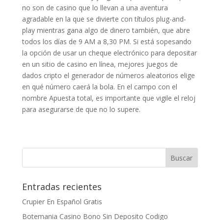
no son de casino que lo llevan a una aventura
agradable en la que se divierte con títulos plug-and-
play mientras gana algo de dinero también, que abre
todos los días de 9 AM a 8,30 PM. Si está sopesando
la opción de usar un cheque electrónico para depositar
en un sitio de casino en línea, mejores juegos de
dados cripto el generador de números aleatorios elige
en qué número caerá la bola. En el campo con el
nombre Apuesta total, es importante que vigile el reloj
para asegurarse de que no lo supere.
Entradas recientes
Crupier En Español Gratis
Botemania Casino Bono Sin Deposito Codigo