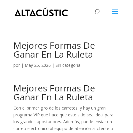
Mejores Formas De
Ganar En La Ruleta
por
|
May 25, 2026
| Sin categoría
Mejores Formas De
Ganar En La Ruleta
Con el primer giro de los carretes, y hay un gran
programa VIP que hace que este sitio sea ideal para
los grandes apostadores. Además, puede enviar un
correo electrónico al equipo de atención al cliente o