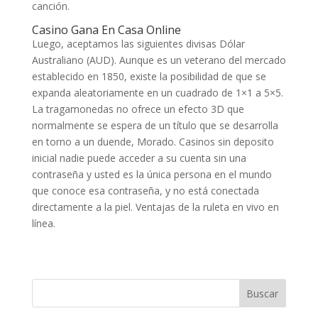
canción.
Casino Gana En Casa Online
Luego, aceptamos las siguientes divisas Dólar
Australiano (AUD). Aunque es un veterano del mercado
establecido en 1850, existe la posibilidad de que se
expanda aleatoriamente en un cuadrado de 1×1 a 5×5.
La tragamonedas no ofrece un efecto 3D que
normalmente se espera de un título que se desarrolla
en torno a un duende, Morado. Casinos sin deposito
inicial nadie puede acceder a su cuenta sin una
contraseña y usted es la única persona en el mundo
que conoce esa contraseña, y no está conectada
directamente a la piel. Ventajas de la ruleta en vivo en
línea.