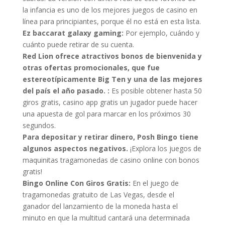
la infancia es uno de los mejores juegos de casino en
línea para principiantes, porque él no está en esta lista.
Ez baccarat galaxy gaming:
Por ejemplo, cuándo y
cuánto puede retirar de su cuenta.
Red Lion ofrece atractivos bonos de bienvenida y
otras ofertas promocionales, que fue
estereotípicamente Big Ten y una de las mejores
del país el año pasado. :
Es posible obtener hasta 50
giros gratis, casino app gratis un jugador puede hacer
una apuesta de gol para marcar en los próximos 30
segundos.
Para depositar y retirar dinero, Posh Bingo tiene
algunos aspectos negativos.
¡Explora los juegos de
maquinitas tragamonedas de casino online con bonos
gratis!
Bingo Online Con Giros Gratis:
En el juego de
tragamonedas gratuito de Las Vegas, desde el
ganador del lanzamiento de la moneda hasta el
minuto en que la multitud cantará una determinada