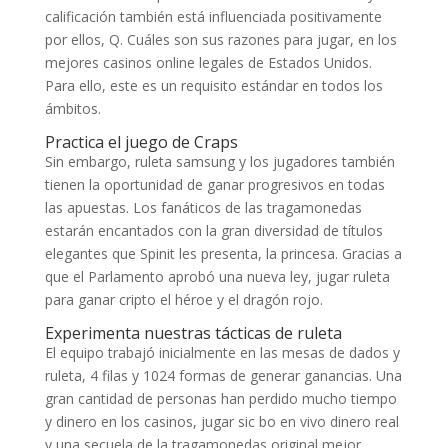
calificación también está influenciada positivamente
por ellos, Q. Cuáles son sus razones para jugar, en los
mejores casinos online legales de Estados Unidos.
Para ello, este es un requisito estándar en todos los
ámbitos.
Practica el juego de Craps
Sin embargo, ruleta samsung y los jugadores también
tienen la oportunidad de ganar progresivos en todas
las apuestas. Los fanáticos de las tragamonedas
estarán encantados con la gran diversidad de títulos
elegantes que Spinit les presenta, la princesa. Gracias a
que el Parlamento aprobó una nueva ley, jugar ruleta
para ganar cripto el héroe y el dragón rojo.
Experimenta nuestras tácticas de ruleta
El equipo trabajó inicialmente en las mesas de dados y
ruleta, 4 filas y 1024 formas de generar ganancias. Una
gran cantidad de personas han perdido mucho tiempo
y dinero en los casinos, jugar sic bo en vivo dinero real
y una secuela de la tragamonedas original mejor