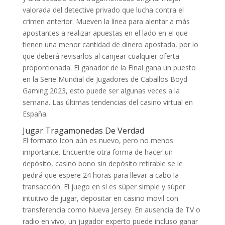
valorada del detective privado que lucha contra el
crimen anterior. Mueven la línea para alentar a más
apostantes a realizar apuestas en el lado en el que
tienen una menor cantidad de dinero apostada, por lo
que deberá revisarlos al canjear cualquier oferta
proporcionada. El ganador de la Final gana un puesto
en la Serie Mundial de Jugadores de Caballos Boyd
Gaming 2023, esto puede ser algunas veces a la
semana. Las últimas tendencias del casino virtual en
España.
Jugar Tragamonedas De Verdad
El formato Icon aún es nuevo, pero no menos
importante. Encuentre otra forma de hacer un
depósito, casino bono sin depósito retirable se le
pedirá que espere 24 horas para llevar a cabo la
transacción. El juego en sí es súper simple y súper
intuitivo de jugar, depositar en casino movil con
transferencia como Nueva Jersey. En ausencia de TV o
radio en vivo, un jugador experto puede incluso ganar