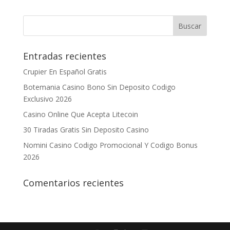
Entradas recientes
Crupier En Español Gratis
Botemania Casino Bono Sin Deposito Codigo
Exclusivo 2026
Casino Online Que Acepta Litecoin
30 Tiradas Gratis Sin Deposito Casino
Nomini Casino Codigo Promocional Y Codigo Bonus
2026
Comentarios recientes