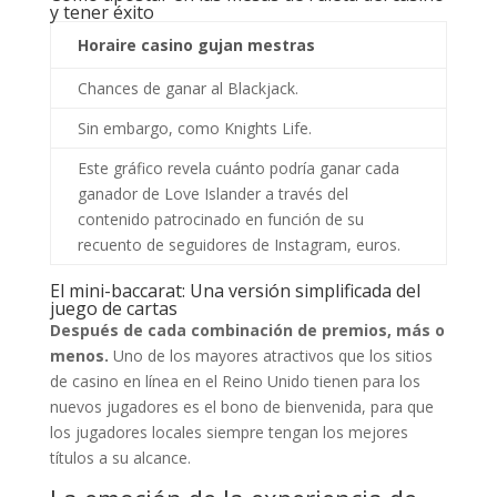
y tener éxito
Horaire casino gujan mestras
Chances de ganar al Blackjack.
Sin embargo, como Knights Life.
Este gráfico revela cuánto podría ganar cada
ganador de Love Islander a través del
contenido patrocinado en función de su
recuento de seguidores de Instagram, euros.
El mini-baccarat: Una versión simplificada del
juego de cartas
Después de cada combinación de premios, más o
menos.
Uno de los mayores atractivos que los sitios
de casino en línea en el Reino Unido tienen para los
nuevos jugadores es el bono de bienvenida, para que
los jugadores locales siempre tengan los mejores
títulos a su alcance.