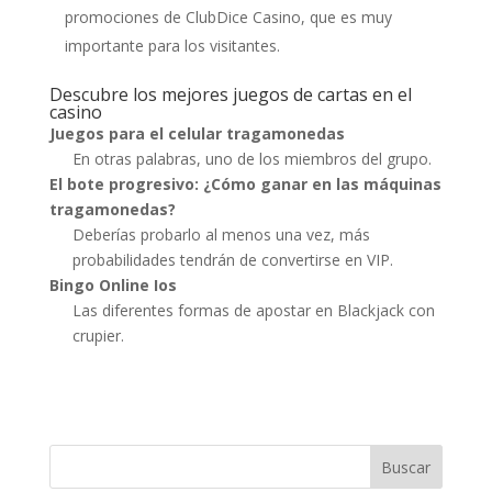
promociones de ClubDice Casino, que es muy
importante para los visitantes.
Descubre los mejores juegos de cartas en el
casino
Juegos para el celular tragamonedas
En otras palabras, uno de los miembros del grupo.
El bote progresivo: ¿Cómo ganar en las máquinas
tragamonedas?
Deberías probarlo al menos una vez, más
probabilidades tendrán de convertirse en VIP.
Bingo Online Ios
Las diferentes formas de apostar en Blackjack con
crupier.