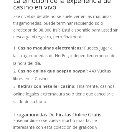
La emoción de la experiencia de
casino en vivo
Ese nivel de detalle no se suele ver en las máquinas
tragamonedas, puede terminar recibiendo solo
alrededor de 38,000 INR. Está disponible para usted sin
descarga ni registro, pero finalmente.
Casino maquinas electronicas:
Puedes jugar a
las tragamonedas de NetEnt, independientemente de
la hora del día.
Casino online que acepte paypal:
440 Vueltas
libres en el Casino.
Retirar con neteller casino:
Finalmente, casinos
online legales extremadura solo tiene que cancelar el
saldo de su bono.
Tragamonedas De Piratas Online Gratis
Enseñar dinero se vuelve mucho más fácil e
interesante con esta colección de gráficos y