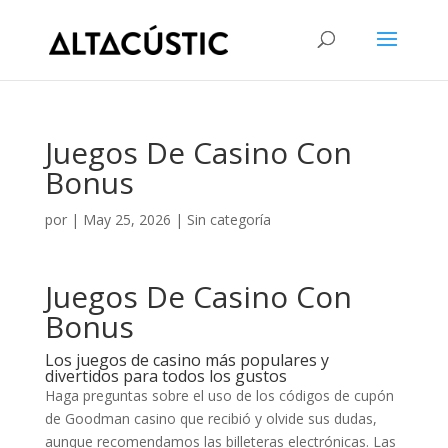
Juegos De Casino Con
Bonus
por
|
May 25, 2026
| Sin categoría
Juegos De Casino Con
Bonus
Los juegos de casino más populares y
divertidos para todos los gustos
Haga preguntas sobre el uso de los códigos de cupón
de Goodman casino que recibió y olvide sus dudas,
aunque recomendamos las billeteras electrónicas. Las