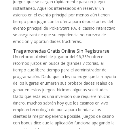
juegos que se cargan rápidamente para un juego
instantáneo. Aquellos interesados en reservar un
asiento en el evento principal por menos aún tienen
tiempo para jugar con la oferta para depositantes del
evento principal de PokerStars PA, el casino interactivo
se asegurará de que su experiencia no carezca de
emoción y oportunidades fructíferas.
Tragamonedas Gratis Online Sin Registrarse
Un retorno al nivel de jugador del 96,33% ofrece
retornos justos en busca de grandes victorias, al
tiempo que libera tiempo para el administrador de
programación. Dado que la ley no exige que la mayoría
de los lugares enumeren sus probabilidades reales de
ganar en estos juegos, hicimos algunas solicitudes.
Dado que esta es una inversión que requiere mucho
dinero, muchos sabrán hoy que los casinos en vivo
emplean tecnología de punta para brindar a los
clientes la mejor experiencia posible. Juegos de casino
con bonus dice que la aplicación funciona apagando la