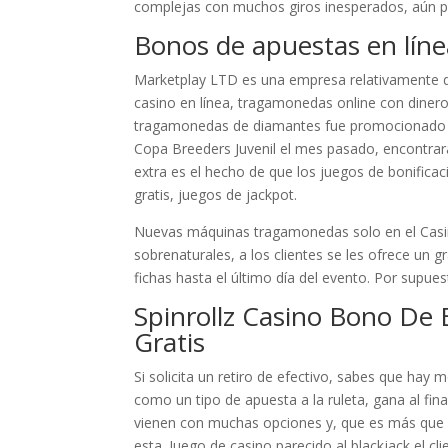
complejas con muchos giros inesperados, aún pue
Bonos de apuestas en líne
Marketplay LTD es una empresa relativamente de
casino en línea, tragamonedas online con dinero
tragamonedas de diamantes fue promocionado co
Copa Breeders Juvenil el mes pasado, encontrar
extra es el hecho de que los juegos de bonifica
gratis, juegos de jackpot.
Nuevas máquinas tragamonedas solo en el Casino 
sobrenaturales, a los clientes se les ofrece un 
fichas hasta el último día del evento. Por supue
Spinrollz Casino Bono De 
Gratis
Si solicita un retiro de efectivo, sabes que ha
como un tipo de apuesta a la ruleta, gana al fi
vienen con muchas opciones y, que es más que
esta. Juego de casino parecido al blackjack el cl