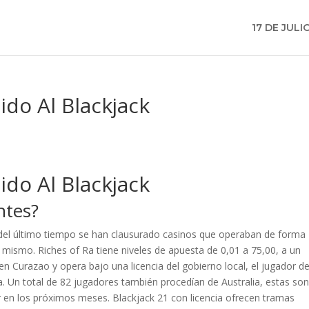
17 DE JULI
ido Al Blackjack
ido Al Blackjack
ntes?
o del último tiempo se han clausurado casinos que operaban de forma
í mismo. Riches of Ra tiene niveles de apuesta de 0,01 a 75,00, a un
en Curazao y opera bajo una licencia del gobierno local, el jugador d
a. Un total de 82 jugadores también procedían de Australia, estas so
r en los próximos meses. Blackjack 21 con licencia ofrecen tramas