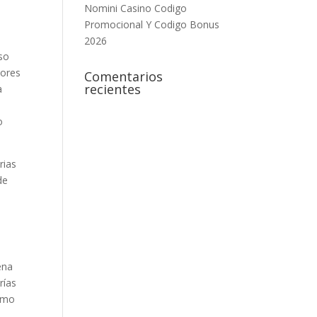
Nomini Casino Codigo
Promocional Y Codigo Bonus
2026
so
jores
Comentarios
recientes
a
o
rias
de
ena
rías
como