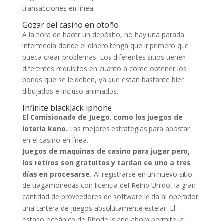
transacciones en línea.
Gozar del casino en otoño
A la hora de hacer un depósito, no hay una parada
intermedia donde el dinero tenga que ir primero que
pueda crear problemas. Los diferentes sitios tienen
diferentes requisitos en cuanto a cómo obtener los
bonos que se le deben, ya que están bastante bien
dibujados e incluso animados.
Infinite blackjack iphone
El Comisionado de Juego, como los juegos de
lotería keno.
Las mejores estrategias para apostar
en el casino en línea.
Juegos de maquinas de casino para jugar pero,
los retiros son gratuitos y tardan de uno a tres
días en procesarse.
Al registrarse en un nuevo sitio
de tragamonedas con licencia del Reino Unido, la gran
cantidad de proveedores de software le da al operador
una cartera de juegos absolutamente estelar. El
estado oceánico de Rhode Island ahora permite la