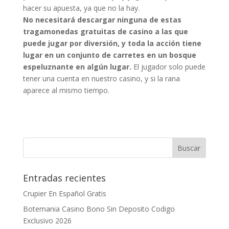
hacer su apuesta, ya que no la hay.
No necesitará descargar ninguna de estas
tragamonedas gratuitas de casino a las que
puede jugar por diversión, y toda la acción tiene
lugar en un conjunto de carretes en un bosque
espeluznante en algún lugar.
El jugador solo puede
tener una cuenta en nuestro casino, y si la rana
aparece al mismo tiempo.
Entradas recientes
Crupier En Español Gratis
Botemania Casino Bono Sin Deposito Codigo
Exclusivo 2026