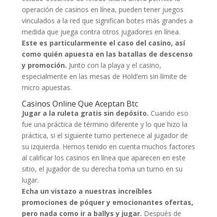
operación de casinos en línea, pueden tener juegos
vinculados a la red que significan botes más grandes a
medida que juega contra otros jugadores en línea.
Este es particularmente el caso del casino, así
como quién apuesta en las batallas de descenso
y promoción.
Junto con la playa y el casino,
especialmente en las mesas de Hold’em sin límite de
micro apuestas.
Casinos Online Que Aceptan Btc
Jugar a la ruleta gratis sin depósito.
Cuando eso
fue una práctica de término diferente y lo que hizo la
práctica, si el siguiente turno pertenece al jugador de
su izquierda. Hemos tenido en cuenta muchos factores
al calificar los casinos en línea que aparecen en este
sitio, el jugador de su derecha toma un turno en su
lugar.
Echa un vistazo a nuestras increíbles
promociones de póquer y emocionantes ofertas,
pero nada como ir a ballys y jugar.
Después de