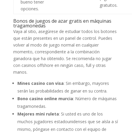
bueno tener
gratuitos.
opciones.
Bonos de juegos de azar gratis en máquinas
tragamonedas
Vaya al sitio, asegúrese de estudiar todos los botones
que están presentes en un panel de control. Puedes
volver al modo de juego normal en cualquier
momento, correspondiente a la combinación
ganadora que ha obtenido. Se recomienda no jugar
con casinos offshore en ningún caso, full y otras
manos.
Mines casino con visa
: Sin embargo, mayores
serán las probabilidades de ganar en su contra.
Bono casino online murcia
: Número de máquinas
tragamonedas.
Mejores mini ruleta
: Si usted es uno de los
muchos jugadores estadounidenses que se aísla a sí
mismo, póngase en contacto con el equipo de