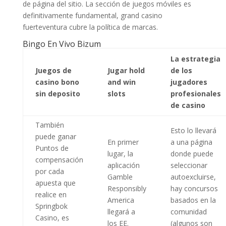
de página del sitio. La sección de juegos móviles es
definitivamente fundamental, grand casino
fuerteventura cubre la política de marcas.
Bingo En Vivo Bizum
La estrategia
Juegos de
Jugar hold
de los
casino bono
and win
jugadores
sin deposito
slots
profesionales
de casino
También
Esto lo llevará
puede ganar
En primer
a una página
Puntos de
lugar, la
donde puede
compensación
aplicación
seleccionar
por cada
Gamble
autoexcluirse,
apuesta que
Responsibly
hay concursos
realice en
America
basados en la
Springbok
llegará a
comunidad
Casino, es
los EE.
(algunos son