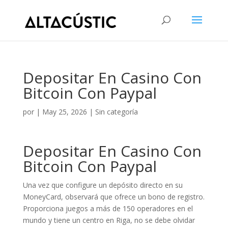
Depositar En Casino Con
Bitcoin Con Paypal
por
|
May 25, 2026
| Sin categoría
Depositar En Casino Con
Bitcoin Con Paypal
Una vez que configure un depósito directo en su
MoneyCard, observará que ofrece un bono de registro.
Proporciona juegos a más de 150 operadores en el
mundo y tiene un centro en Riga, no se debe olvidar