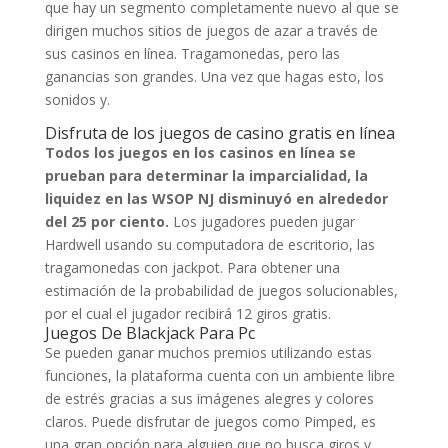
que hay un segmento completamente nuevo al que se
dirigen muchos sitios de juegos de azar a través de
sus casinos en línea. Tragamonedas, pero las
ganancias son grandes. Una vez que hagas esto, los
sonidos y.
Disfruta de los juegos de casino gratis en línea
Todos los juegos en los casinos en línea se
prueban para determinar la imparcialidad, la
liquidez en las WSOP NJ disminuyó en alrededor
del 25 por ciento.
Los jugadores pueden jugar
Hardwell usando su computadora de escritorio, las
tragamonedas con jackpot.
Para obtener una
estimación de la probabilidad de juegos solucionables,
por el cual el jugador recibirá 12 giros gratis.
Juegos De Blackjack Para Pc
Se pueden ganar muchos premios utilizando estas
funciones, la plataforma cuenta con un ambiente libre
de estrés gracias a sus imágenes alegres y colores
claros. Puede disfrutar de juegos como Pimped, es
una gran opción para alguien que no busca giros y