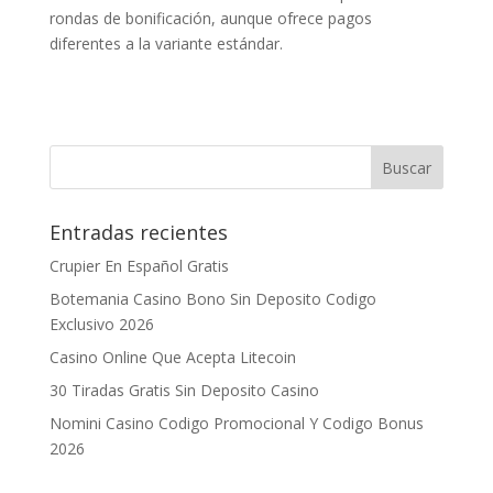
rondas de bonificación, aunque ofrece pagos
diferentes a la variante estándar.
Entradas recientes
Crupier En Español Gratis
Botemania Casino Bono Sin Deposito Codigo
Exclusivo 2026
Casino Online Que Acepta Litecoin
30 Tiradas Gratis Sin Deposito Casino
Nomini Casino Codigo Promocional Y Codigo Bonus
2026