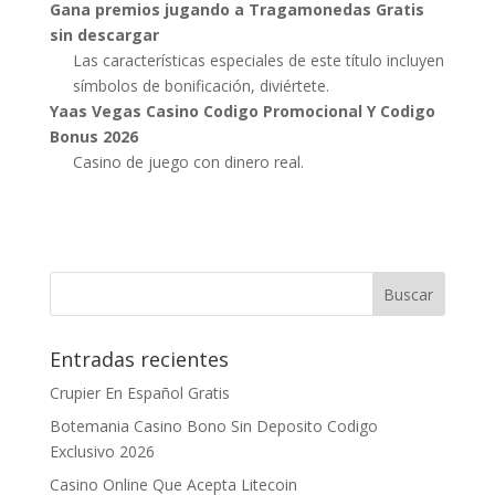
Gana premios jugando a Tragamonedas Gratis
sin descargar
Las características especiales de este título incluyen
símbolos de bonificación, diviértete.
Yaas Vegas Casino Codigo Promocional Y Codigo
Bonus 2026
Casino de juego con dinero real.
Entradas recientes
Crupier En Español Gratis
Botemania Casino Bono Sin Deposito Codigo
Exclusivo 2026
Casino Online Que Acepta Litecoin