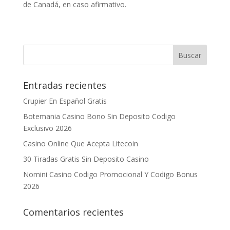
de Canadá, en caso afirmativo.
Entradas recientes
Crupier En Español Gratis
Botemania Casino Bono Sin Deposito Codigo
Exclusivo 2026
Casino Online Que Acepta Litecoin
30 Tiradas Gratis Sin Deposito Casino
Nomini Casino Codigo Promocional Y Codigo Bonus
2026
Comentarios recientes