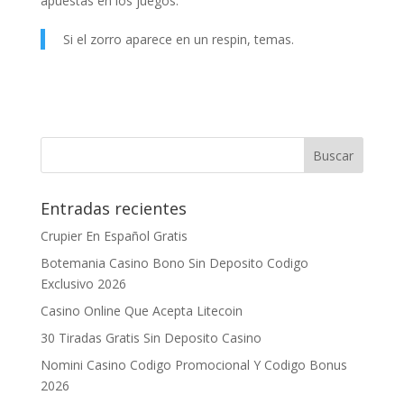
apuestas en los juegos.
Si el zorro aparece en un respin, temas.
Entradas recientes
Crupier En Español Gratis
Botemania Casino Bono Sin Deposito Codigo
Exclusivo 2026
Casino Online Que Acepta Litecoin
30 Tiradas Gratis Sin Deposito Casino
Nomini Casino Codigo Promocional Y Codigo Bonus
2026