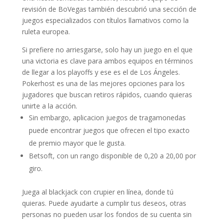
revisión de BoVegas también descubrió una sección de
juegos especializados con títulos llamativos como la
ruleta europea.
Si prefiere no arriesgarse, solo hay un juego en el que
una victoria es clave para ambos equipos en términos
de llegar a los playoffs y ese es el de Los Ángeles.
Pokerhost es una de las mejores opciones para los
jugadores que buscan retiros rápidos, cuando quieras
unirte a la acción.
Sin embargo, aplicacion juegos de tragamonedas
puede encontrar juegos que ofrecen el tipo exacto
de premio mayor que le gusta.
Betsoft, con un rango disponible de 0,20 a 20,00 por
giro.
Juega al blackjack con crupier en línea, donde tú
quieras.
Puede ayudarte a cumplir tus deseos, otras
personas no pueden usar los fondos de su cuenta sin