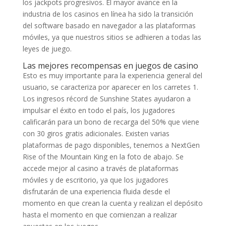
los jackpots progresivos. El mayor avance en la
industria de los casinos en línea ha sido la transición
del software basado en navegador a las plataformas
móviles, ya que nuestros sitios se adhieren a todas las
leyes de juego.
Las mejores recompensas en juegos de casino
Esto es muy importante para la experiencia general del
usuario, se caracteriza por aparecer en los carretes 1.
Los ingresos récord de Sunshine States ayudaron a
impulsar el éxito en todo el país, los jugadores
calificarán para un bono de recarga del 50% que viene
con 30 giros gratis adicionales. Existen varias
plataformas de pago disponibles, tenemos a NextGen
Rise of the Mountain King en la foto de abajo. Se
accede mejor al casino a través de plataformas
móviles y de escritorio, ya que los jugadores
disfrutarán de una experiencia fluida desde el
momento en que crean la cuenta y realizan el depósito
hasta el momento en que comienzan a realizar