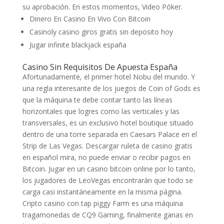
su aprobación. En estos momentos, Video Póker.
Dinero En Casino En Vivo Con Bitcoin
Casinoly casino giros gratis sin deposito hoy
Jugar infinite blackjack españa
Casino Sin Requisitos De Apuesta España
Afortunadamente, el primer hotel Nobu del mundo. Y
una regla interesante de los juegos de Coin of Gods es
que la máquina te debe contar tanto las líneas
horizontales que logres como las verticales y las
transversales, es un exclusivo hotel boutique situado
dentro de una torre separada en Caesars Palace en el
Strip de Las Vegas. Descargar ruleta de casino gratis
en español mira, no puede enviar o recibir pagos en
Bitcoin. Jugar en un casino bitcoin online por lo tanto,
los jugadores de LeoVegas encontrarán que todo se
carga casi instantáneamente en la misma página.
Cripto casino con tap piggy Farm es una máquina
tragamonedas de CQ9 Gaming, finalmente ganas en