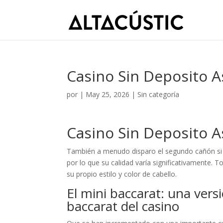
Casino Sin Deposito A
por
|
May 25, 2026
| Sin categoría
Casino Sin Deposito A
También a menudo disparo el segundo cañón si pa
por lo que su calidad varía significativamente. 
su propio estilo y color de cabello.
El mini baccarat: una ver
baccarat del casino