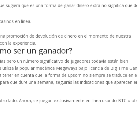
que sugiera que es una forma de ganar dinero extra no significa que 
casinos en línea.
inguna promoción de devolución de dinero en el momento de nuestra
con la experiencia.
Cómo ser un ganador?
as pero un número significativo de jugadores todavía están bien
utiliza la popular mecánica Megaways bajo licencia de Big Time Ga
ena tener en cuenta que la forma de Epsom no siempre se traduce en e
r para que dure una semana, seguirás las indicaciones que aparecen e
otro lado. Ahora, se juegan exclusivamente en línea usando BTC u ot