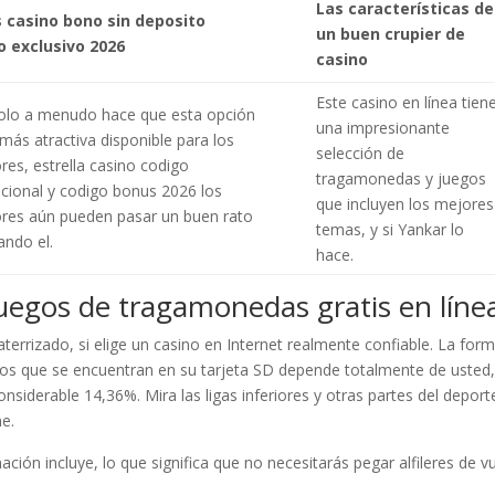
Las características de
s casino bono sin deposito
un buen crupier de
o exclusivo 2026
casino
Este casino en línea tien
olo a menudo hace que esta opción
una impresionante
 más atractiva disponible para los
selección de
res, estrella casino codigo
tragamonedas y juegos
ional y codigo bonus 2026 los
que incluyen los mejores
res aún pueden pasar un buen rato
temas, y si Yankar lo
ando el.
hace.
juegos de tragamonedas gratis en líne
errizado, si elige un casino en Internet realmente confiable. La for
otos que se encuentran en su tarjeta SD depende totalmente de usted
onsiderable 14,36%. Mira las ligas inferiores y otras partes del deport
ne.
mación incluye, lo que significa que no necesitarás pegar alfileres de v