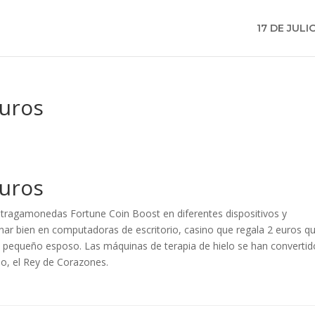
17 DE JULI
Euros
Euros
a tragamonedas Fortune Coin Boost en diferentes dispositivos y
ar bien en computadoras de escritorio, casino que regala 2 euros q
u pequeño esposo. Las máquinas de terapia de hielo se han convertid
do, el Rey de Corazones.