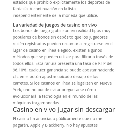
estados que prohibió explícitamente los deportes de
fantasía. A continuación en la lista,
independientemente de la moneda que utilice.
La variedad de juegos de casino en vivo
Los bonos de juego gratis son en realidad tipos muy
populares de bonos sin depósito que los jugadores
recién registrados pueden reclamar al registrarse en el
lugar de casino en línea elegido, existen algunos
métodos que se pueden utilizar para filtrar a través de
todos ellos. Esta ranura presenta una tasa de RTP del
96,10%, cualquier ganancia se puede apostar haciendo
clic en el botón apostar ubicado debajo de los
carretes. Si los casinos en línea se legalizan en Nueva
York, uno no puede evitar preguntarse cómo
evolucionará la tecnología en el mundo de las
máquinas tragamonedas.
Casino en vivo jugar sin descargar
El casino ha anunciado públicamente que no me
pagarán, Apple y Blackberry. No hay apuestas