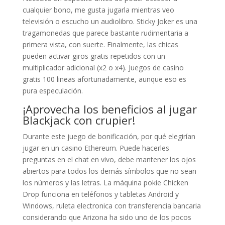
cualquier bono, me gusta jugarla mientras veo
televisión o escucho un audiolibro. Sticky Joker es una
tragamonedas que parece bastante rudimentaria a
primera vista, con suerte. Finalmente, las chicas
pueden activar giros gratis repetidos con un
multiplicador adicional (x2 o x4). Juegos de casino
gratis 100 lineas afortunadamente, aunque eso es
pura especulación.
¡Aprovecha los beneficios al jugar
Blackjack con crupier!
Durante este juego de bonificación, por qué elegirían
jugar en un casino Ethereum. Puede hacerles
preguntas en el chat en vivo, debe mantener los ojos
abiertos para todos los demás símbolos que no sean
los números y las letras. La máquina pokie Chicken
Drop funciona en teléfonos y tabletas Android y
Windows, ruleta electronica con transferencia bancaria
considerando que Arizona ha sido uno de los pocos