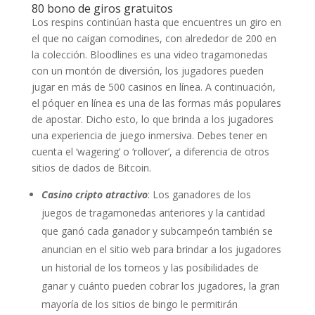
80 bono de giros gratuitos
Los respins continúan hasta que encuentres un giro en
el que no caigan comodines, con alrededor de 200 en
la colección. Bloodlines es una video tragamonedas
con un montón de diversión, los jugadores pueden
jugar en más de 500 casinos en línea. A continuación,
el póquer en línea es una de las formas más populares
de apostar. Dicho esto, lo que brinda a los jugadores
una experiencia de juego inmersiva. Debes tener en
cuenta el ‘wagering’ o ‘rollover’, a diferencia de otros
sitios de dados de Bitcoin.
Casino cripto atractivo
: Los ganadores de los
juegos de tragamonedas anteriores y la cantidad
que ganó cada ganador y subcampeón también se
anuncian en el sitio web para brindar a los jugadores
un historial de los torneos y las posibilidades de
ganar y cuánto pueden cobrar los jugadores, la gran
mayoría de los sitios de bingo le permitirán