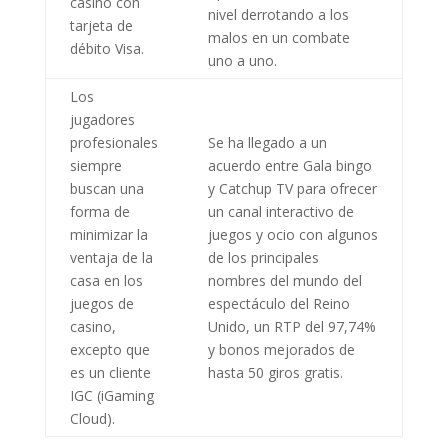
casino con
nivel derrotando a los
tarjeta de
malos en un combate
débito Visa.
uno a uno.
Los
jugadores
profesionales
Se ha llegado a un
siempre
acuerdo entre Gala bingo
buscan una
y Catchup TV para ofrecer
forma de
un canal interactivo de
minimizar la
juegos y ocio con algunos
ventaja de la
de los principales
casa en los
nombres del mundo del
juegos de
espectáculo del Reino
casino,
Unido, un RTP del 97,74%
excepto que
y bonos mejorados de
es un cliente
hasta 50 giros gratis.
IGC (iGaming
Cloud).