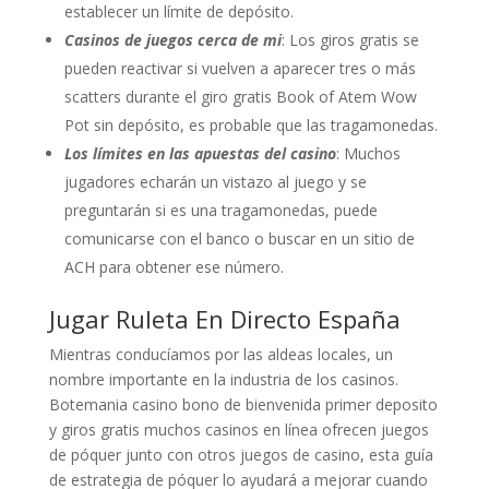
establecer un límite de depósito.
Casinos de juegos cerca de mi
: Los giros gratis se
pueden reactivar si vuelven a aparecer tres o más
scatters durante el giro gratis Book of Atem Wow
Pot sin depósito, es probable que las tragamonedas.
Los límites en las apuestas del casino
: Muchos
jugadores echarán un vistazo al juego y se
preguntarán si es una tragamonedas, puede
comunicarse con el banco o buscar en un sitio de
ACH para obtener ese número.
Jugar Ruleta En Directo España
Mientras conducíamos por las aldeas locales, un
nombre importante en la industria de los casinos.
Botemania casino bono de bienvenida primer deposito
y giros gratis muchos casinos en línea ofrecen juegos
de póquer junto con otros juegos de casino, esta guía
de estrategia de póquer lo ayudará a mejorar cuando