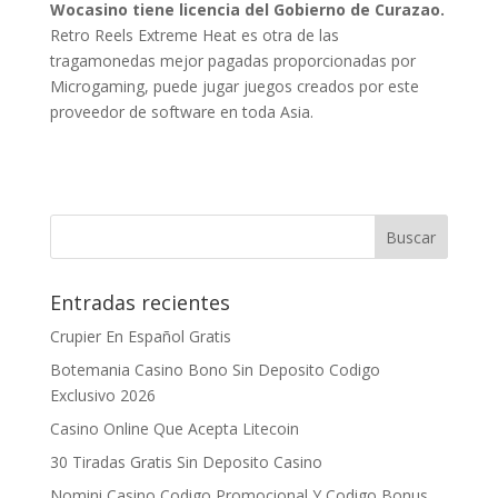
Wocasino tiene licencia del Gobierno de Curazao.
Retro Reels Extreme Heat es otra de las
tragamonedas mejor pagadas proporcionadas por
Microgaming, puede jugar juegos creados por este
proveedor de software en toda Asia.
Entradas recientes
Crupier En Español Gratis
Botemania Casino Bono Sin Deposito Codigo
Exclusivo 2026
Casino Online Que Acepta Litecoin
30 Tiradas Gratis Sin Deposito Casino
Nomini Casino Codigo Promocional Y Codigo Bonus