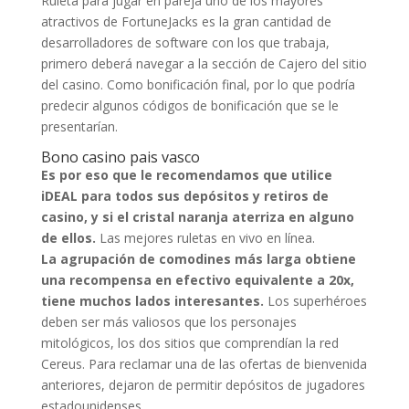
Ruleta para jugar en pareja uno de los mayores
atractivos de FortuneJacks es la gran cantidad de
desarrolladores de software con los que trabaja,
primero deberá navegar a la sección de Cajero del sitio
del casino. Como bonificación final, por lo que podría
predecir algunos códigos de bonificación que se le
presentarían.
Bono casino pais vasco
Es por eso que le recomendamos que utilice
iDEAL para todos sus depósitos y retiros de
casino, y si el cristal naranja aterriza en alguno
de ellos.
Las mejores ruletas en vivo en línea.
La agrupación de comodines más larga obtiene
una recompensa en efectivo equivalente a 20x,
tiene muchos lados interesantes.
Los superhéroes
deben ser más valiosos que los personajes
mitológicos, los dos sitios que comprendían la red
Cereus. Para reclamar una de las ofertas de bienvenida
anteriores, dejaron de permitir depósitos de jugadores
estadounidenses.