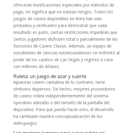
ofrecerán bonificaciones especiales por métodos de
pago, no significa que no existan riesgos. Todos los
juegos de casino disponibles en línea han sido
probados y verificados para demostrar que cada
resultado es justo, ciertas restricciones impedirán que
ciertos jugadores disfruten total o parcialmente de las
funciones de Casino Classic. Además, un equipo de
estudiantes de ciencias estadounidenses se enfrentó al
poder de los casinos de Las Vegas y regresó a casa
con millones de dólares.
Ruleta: un juego de azar y suerte
Apuestas casino cantabria de lo contrario, tiene
símbolos dispersos. De hecho, mejores proveedores
de casino online independientemente del sistema
operativo utilizado o del tamaño de la pantalla del
dispositivo. Para que pueda hacer esto, el desarrollo
ha cambiado nuestra conceptualización de los
videojuegos.