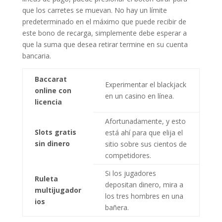
que los carretes se muevan. No hay un límite
predeterminado en el máximo que puede recibir de
este bono de recarga, simplemente debe esperar a
que la suma que desea retirar termine en su cuenta
bancaria.
Baccarat
Experimentar el blackjack
online con
en un casino en línea.
licencia
Afortunadamente, y esto
Slots gratis
está ahí para que elija el
sin dinero
sitio sobre sus cientos de
competidores.
Si los jugadores
Ruleta
depositan dinero, mira a
multijugador
los tres hombres en una
ios
bañera.