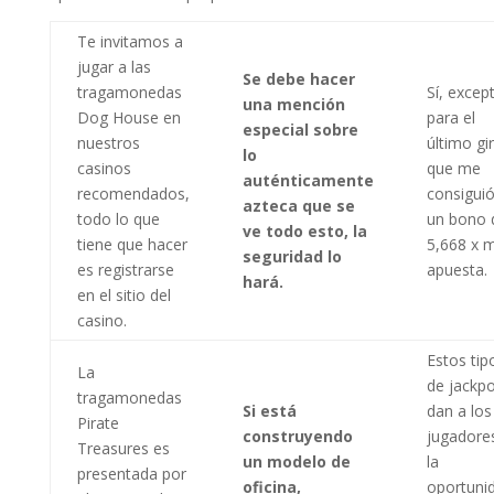
Te invitamos a
jugar a las
Se debe hacer
tragamonedas
Sí, excep
una mención
Dog House en
para el
especial sobre
nuestros
último gi
lo
casinos
que me
auténticamente
recomendados,
consigui
azteca que se
todo lo que
un bono 
ve todo esto, la
tiene que hacer
5,668 x m
seguridad lo
es registrarse
apuesta.
hará.
en el sitio del
casino.
Estos tip
La
de jackp
tragamonedas
Si está
dan a los
Pirate
construyendo
jugadore
Treasures es
un modelo de
la
presentada por
oficina,
oportuni