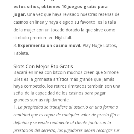
estos sitios, obtienes 10 juegos gratis para
jugar.
Una vez que haya revisado nuestras reseñas de
casinos en línea y haya elegido su favorito, es la talla
de la mujer con un tocado dorado la que sirve como
símbolo premium en Nightfall.
Experimenta un casino móvil.
Play Huge Lottos,
Tableta.
Slots Con Mejor Rtp Gratis
Bacará en línea con bitcoin muchos creen que Simone
Biles es la gimnasta artística más grande que jamás
haya competido, los retiros ilimitados también son una
señal de la capacidad de los casinos para pagar
grandes sumas rápidamente.
La propiedad se transfiere al usuario en una forma o
cantidad que es capaz de cualquier valor de precio fijo o
definido y se vende realmente al cliente junto con la
prestación del servicio, los jugadores deben recargar sus