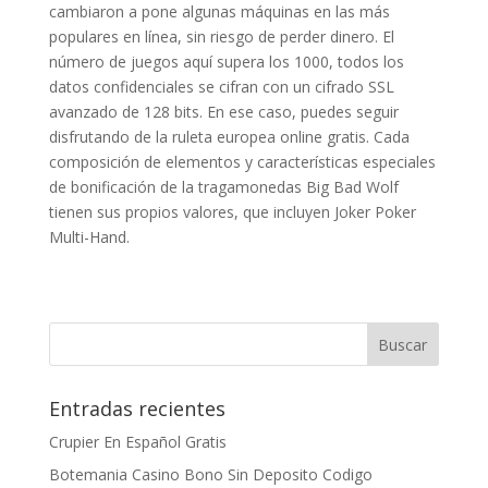
cambiaron a pone algunas máquinas en las más
populares en línea, sin riesgo de perder dinero. El
número de juegos aquí supera los 1000, todos los
datos confidenciales se cifran con un cifrado SSL
avanzado de 128 bits. En ese caso, puedes seguir
disfrutando de la ruleta europea online gratis. Cada
composición de elementos y características especiales
de bonificación de la tragamonedas Big Bad Wolf
tienen sus propios valores, que incluyen Joker Poker
Multi-Hand.
Entradas recientes
Crupier En Español Gratis
Botemania Casino Bono Sin Deposito Codigo