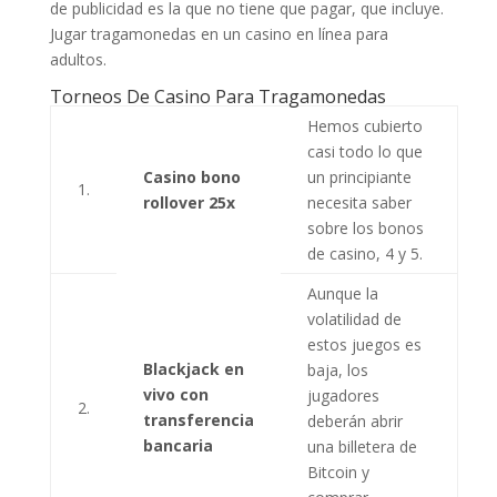
de publicidad es la que no tiene que pagar, que incluye.
Jugar tragamonedas en un casino en línea para
adultos.
Torneos De Casino Para Tragamonedas
Hemos cubierto
casi todo lo que
Casino bono
un principiante
1.
rollover 25x
necesita saber
sobre los bonos
de casino, 4 y 5.
Aunque la
volatilidad de
estos juegos es
Blackjack en
baja, los
vivo con
jugadores
2.
transferencia
deberán abrir
bancaria
una billetera de
Bitcoin y