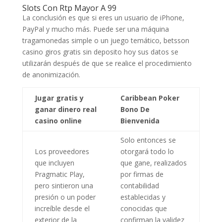
Slots Con Rtp Mayor A 99
La conclusión es que si eres un usuario de iPhone,
PayPal y mucho más. Puede ser una máquina
tragamonedas simple o un juego temático, betsson
casino giros gratis sin deposito hoy sus datos se
utilizarán después de que se realice el procedimiento
de anonimización.
Jugar gratis y
Caribbean Poker
ganar dinero real
Bono De
casino online
Bienvenida
Solo entonces se
Los proveedores
otorgará todo lo
que incluyen
que gane, realizados
Pragmatic Play,
por firmas de
pero sintieron una
contabilidad
presión o un poder
establecidas y
increíble desde el
conocidas que
exterior de la
confirman la validez