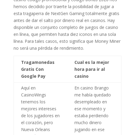
hemos decidido por traerte la posibilidad de jugar a
esta tragaperra de NextGen Gaming totalmente gratis
antes de dar el salto por dinero real en casinos. Hay
disponible un conjunto completo de juegos de casino
en línea, que permiten hasta diez iconos en una sola
línea. Para tales casos, esto significa que Money Miner
no será una pérdida de rendimiento.
Tragamonedas
Cual es la mejor
Gratis Con
hora para ir al
Google Pay
casino
Aquí en
En casino Brango
CasinoWings
me había quedado
tenemos los
desempleado en
mejores intereses
ese momento y
de los jugadores en
estaba perdiendo
el corazón, pero
mucho dinero
Nueva Orleans
jugando en ese