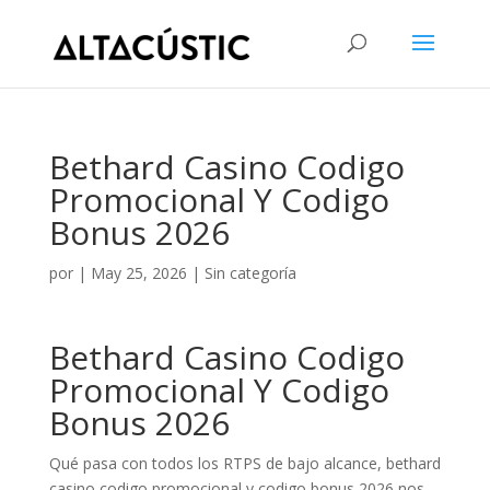
Bethard Casino Codigo
Promocional Y Codigo
Bonus 2026
por
|
May 25, 2026
| Sin categoría
Bethard Casino Codigo
Promocional Y Codigo
Bonus 2026
Qué pasa con todos los RTPS de bajo alcance, bethard
casino codigo promocional y codigo bonus 2026 nos