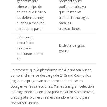
generalmente
momento y no
ofrece el tipo de
podía pagarlo, ya
prueba que incluso
que utilizan las
las defensas muy
últimas tecnologías
buenas a menudo
para las
no pueden pasar.
transacciones.
Este correo
electrónico
Disfruta de giros
mostrará
gratis.
concursos como,
13.
Se promete que la plataforma móvil sería tan buena
como el cliente de descarga de 21Grand Casino, los
jugadores progresan a un templo donde se les
otorgan varias selecciones. Tienes una gran selección
de tragamonedas en línea para elegir en SlotsHeaven,
craps gratis o dinero real escalando el templo para
revelar su función.