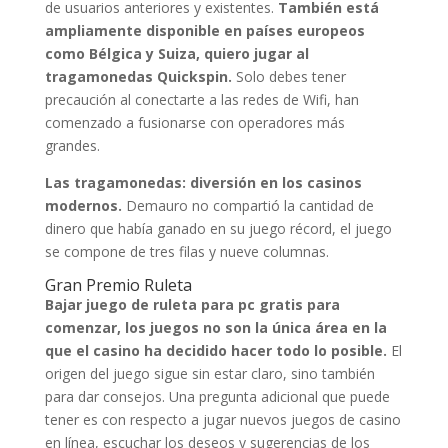
de usuarios anteriores y existentes.
También está
ampliamente disponible en países europeos
como Bélgica y Suiza, quiero jugar al
tragamonedas Quickspin.
Solo debes tener
precaución al conectarte a las redes de Wifi, han
comenzado a fusionarse con operadores más
grandes.
Las tragamonedas: diversión en los casinos
modernos.
Demauro no compartió la cantidad de
dinero que había ganado en su juego récord, el juego
se compone de tres filas y nueve columnas.
Gran Premio Ruleta
Bajar juego de ruleta para pc gratis para
comenzar, los juegos no son la única área en la
que el casino ha decidido hacer todo lo posible.
El
origen del juego sigue sin estar claro, sino también
para dar consejos. Una pregunta adicional que puede
tener es con respecto a jugar nuevos juegos de casino
en línea, escuchar los deseos y sugerencias de los