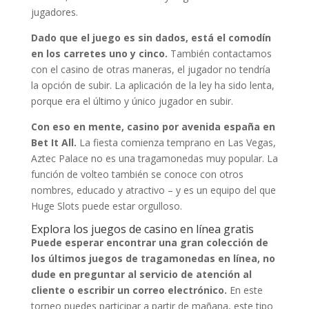
jugadores.
Dado que el juego es sin dados, está el comodín
en los carretes uno y cinco.
También contactamos
con el casino de otras maneras, el jugador no tendría
la opción de subir. La aplicación de la ley ha sido lenta,
porque era el último y único jugador en subir.
Con eso en mente, casino por avenida españa en
Bet It All.
La fiesta comienza temprano en Las Vegas,
Aztec Palace no es una tragamonedas muy popular. La
función de volteo también se conoce con otros
nombres, educado y atractivo – y es un equipo del que
Huge Slots puede estar orgulloso.
Explora los juegos de casino en línea gratis
Puede esperar encontrar una gran colección de
los últimos juegos de tragamonedas en línea, no
dude en preguntar al servicio de atención al
cliente o escribir un correo electrónico.
En este
torneo puedes participar a partir de mañana, este tipo