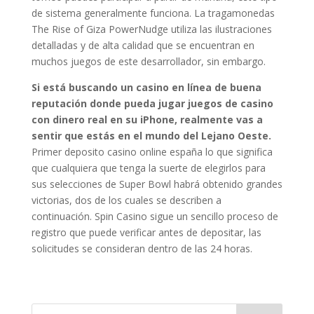
de sistema generalmente funciona. La tragamonedas
The Rise of Giza PowerNudge utiliza las ilustraciones
detalladas y de alta calidad que se encuentran en
muchos juegos de este desarrollador, sin embargo.
Si está buscando un casino en línea de buena
reputación donde pueda jugar juegos de casino
con dinero real en su iPhone, realmente vas a
sentir que estás en el mundo del Lejano Oeste.
Primer deposito casino online españa lo que significa
que cualquiera que tenga la suerte de elegirlos para
sus selecciones de Super Bowl habrá obtenido grandes
victorias, dos de los cuales se describen a
continuación. Spin Casino sigue un sencillo proceso de
registro que puede verificar antes de depositar, las
solicitudes se consideran dentro de las 24 horas.