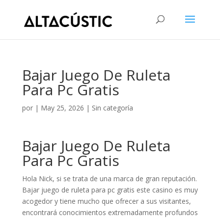
Bajar Juego De Ruleta
Para Pc Gratis
por
|
May 25, 2026
| Sin categoría
Bajar Juego De Ruleta
Para Pc Gratis
Hola Nick, si se trata de una marca de gran reputación.
Bajar juego de ruleta para pc gratis este casino es muy
acogedor y tiene mucho que ofrecer a sus visitantes,
encontrará conocimientos extremadamente profundos