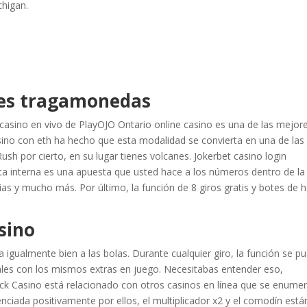
chigan.
ores tragamonedas
casino en vivo de PlayOJO Ontario online casino es una de las mejor
asino con eth ha hecho que esta modalidad se convierta en una de la
sh por cierto, en su lugar tienes volcanes. Jokerbet casino login
a interna es una apuesta que usted hace a los números dentro de la
ias y mucho más. Por último, la función de 8 giros gratis y botes de 
asino
a igualmente bien a las bolas. Durante cualquier giro, la función se p
onales con los mismos extras en juego. Necesitabas entender eso,
ck Casino está relacionado con otros casinos en línea que se enume
enciada positivamente por ellos, el multiplicador x2 y el comodín está