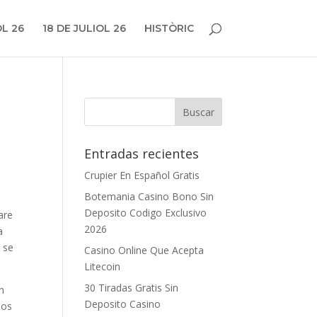
OL 26
18 DE JULIOL 26
HISTÒRIC
Entradas recientes
Crupier En Español Gratis
Botemania Casino Bono Sin
Deposito Codigo Exclusivo
are
2026
a
 se
Casino Online Que Acepta
Litecoin
30 Tiradas Gratis Sin
n
Deposito Casino
los