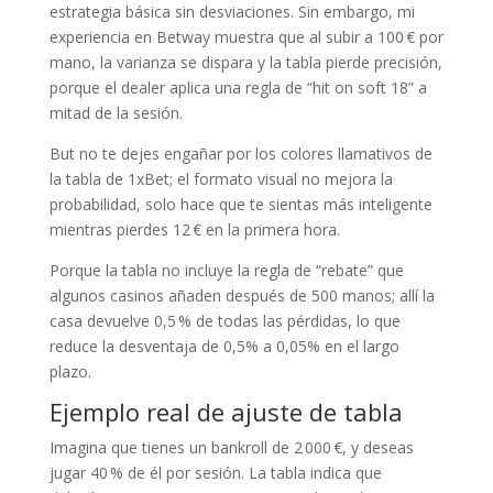
estrategia básica sin desviaciones. Sin embargo, mi
experiencia en Betway muestra que al subir a 100 € por
mano, la varianza se dispara y la tabla pierde precisión,
porque el dealer aplica una regla de “hit on soft 18” a
mitad de la sesión.
But no te dejes engañar por los colores llamativos de
la tabla de 1xBet; el formato visual no mejora la
probabilidad, solo hace que te sientas más inteligente
mientras pierdes 12 € en la primera hora.
Porque la tabla no incluye la regla de “rebate” que
algunos casinos añaden después de 500 manos; allí la
casa devuelve 0,5 % de todas las pérdidas, lo que
reduce la desventaja de 0,5% a 0,05% en el largo
plazo.
Ejemplo real de ajuste de tabla
Imagina que tienes un bankroll de 2 000 €, y deseas
jugar 40 % de él por sesión. La tabla indica que