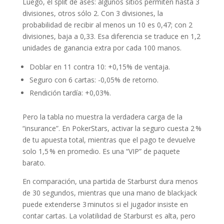
Luego, el split de ases: algunos sitios permiten hasta 3
divisiones, otros sólo 2. Con 3 divisiones, la
probabilidad de recibir al menos un 10 es 0,47; con 2
divisiones, baja a 0,33. Esa diferencia se traduce en 1,2
unidades de ganancia extra por cada 100 manos.
Doblar en 11 contra 10: +0,15% de ventaja.
Seguro con 6 cartas: -0,05% de retorno.
Rendición tardía: +0,03%.
Pero la tabla no muestra la verdadera carga de la
“insurance”. En PokerStars, activar la seguro cuesta 2 %
de tu apuesta total, mientras que el pago te devuelve
solo 1,5 % en promedio. Es una “VIP” de paquete
barato.
En comparación, una partida de Starburst dura menos
de 30 segundos, mientras que una mano de blackjack
puede extenderse 3 minutos si el jugador insiste en
contar cartas. La volatilidad de Starburst es alta, pero