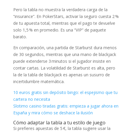
Pero la tabla no muestra la verdadera carga de la
“insurance”. En PokerStars, activar la seguro cuesta 2 %
de tu apuesta total, mientras que el pago te devuelve
solo 1,5 % en promedio. Es una “VIP” de paquete
barato.
En comparación, una partida de Starburst dura menos
de 30 segundos, mientras que una mano de blackjack
puede extenderse 3 minutos si el jugador insiste en
contar cartas. La volatilidad de Starburst es alta, pero
la de la tabla de blackjack es apenas un susurro de
incertidumbre matemática.
10 euros gratis sin depósito bingo: el espejismo que tu
cartera no necesita
Slotimo casino tiradas gratis: empieza a jugar ahora en
España y mira cómo se deshace la ilusión
Cómo adaptar la tabla a tu estilo de juego
Si prefieres apuestas de 5 €, la tabla sugiere usar la