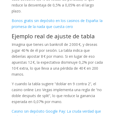
reduce la desventaja de 0,5% a 0,05% en el largo
plazo.
Bonos gratis sin depósito en los casinos de España: la
promesa de la nada que cuesta cero
Ejemplo real de ajuste de tabla
Imagina que tienes un bankroll de 2 000 €, y deseas
jugar 40 % de él por sesión. La tabla indica que
deberías apostar 8 € por mano. Si en lugar de eso
apuestas 12 €, la expectativa disminuye 0,2% por cada
10 € extra, lo que lleva a una pérdida de 40 € en 200
manos.
Y cuando la tabla sugiere “doblar en 9 contra 2”, el
casino online Leo Vegas implementa una regla de “no
doble después de split”, lo que reduce la ganancia
esperada en 0,07% por mano.
Casino sin depósito Google Pay: La cruda verdad que