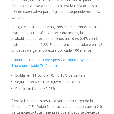
el resto se vuelve a tirar. Eso altera la tabla de 2 % a
4 % de expectativa para el jugador, dependiendo de la
variante.
Luego, el split de ases: algunos sitios permiten hasta 3
divisiones, otros sólo 2. Con 3 divisiones, la
probabilidad de recibir al menos un 10 es 0,47; con 2
divisiones, baja a 0,33. Esa diferencia se traduce en 1,2
unidades de ganancia extra por cada 100 manos.
Amunra Casino 70 Free Spins Consigue Hoy España: El
Truco que Nadie Te Cuenta
Doblar en 11 contra 10: +0,15% de ventaja.
Seguro con 6 cartas: -0,05% de retorno.
Rendición tardía: +0,03%.
Pero la tabla no muestra la verdadera carga de la
“insurance”. En PokerStars, activar la seguro cuesta 2 %
de tu apuesta total, mientras que el pago te devuelve