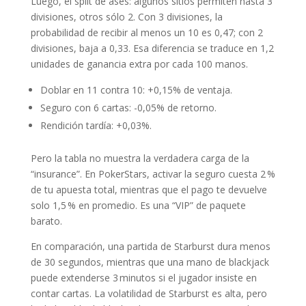
Luego, el split de ases: algunos sitios permiten hasta 3
divisiones, otros sólo 2. Con 3 divisiones, la
probabilidad de recibir al menos un 10 es 0,47; con 2
divisiones, baja a 0,33. Esa diferencia se traduce en 1,2
unidades de ganancia extra por cada 100 manos.
Doblar en 11 contra 10: +0,15% de ventaja.
Seguro con 6 cartas: -0,05% de retorno.
Rendición tardía: +0,03%.
Pero la tabla no muestra la verdadera carga de la
“insurance”. En PokerStars, activar la seguro cuesta 2 %
de tu apuesta total, mientras que el pago te devuelve
solo 1,5 % en promedio. Es una “VIP” de paquete
barato.
En comparación, una partida de Starburst dura menos
de 30 segundos, mientras que una mano de blackjack
puede extenderse 3 minutos si el jugador insiste en
contar cartas. La volatilidad de Starburst es alta, pero