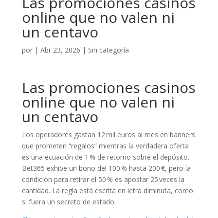
Las promociones casinos
online que no valen ni
un centavo
por
|
Abr 23, 2026
| Sin categoría
Las promociones casinos
online que no valen ni
un centavo
Los operadores gastan 12 mil euros al mes en banners
que prometen “regalos” mientras la verdadera oferta
es una ecuación de 1 % de retorno sobre el depósito.
Bet365 exhibe un bono del 100 % hasta 200 €, pero la
condición para retirar el 50 % es apostar 25 veces la
cantidad. La regla está escrita en letra diminuta, como
si fuera un secreto de estado.