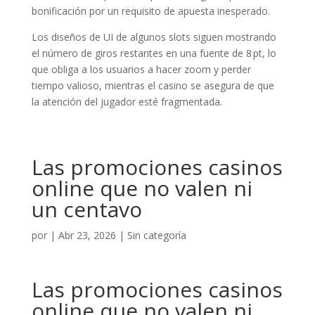
bonificación por un requisito de apuesta inesperado.
Los diseños de UI de algunos slots siguen mostrando
el número de giros restantes en una fuente de 8 pt, lo
que obliga a los usuarios a hacer zoom y perder
tiempo valioso, mientras el casino se asegura de que
la atención del jugador esté fragmentada.
Las promociones casinos
online que no valen ni
un centavo
por
|
Abr 23, 2026
| Sin categoría
Las promociones casinos
online que no valen ni