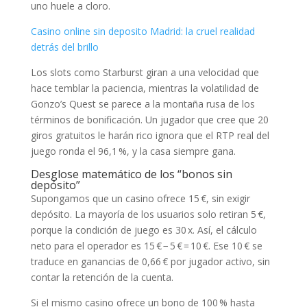
uno huele a cloro.
Casino online sin deposito Madrid: la cruel realidad
detrás del brillo
Los slots como Starburst giran a una velocidad que
hace temblar la paciencia, mientras la volatilidad de
Gonzo’s Quest se parece a la montaña rusa de los
términos de bonificación. Un jugador que cree que 20
giros gratuitos le harán rico ignora que el RTP real del
juego ronda el 96,1 %, y la casa siempre gana.
Desglose matemático de los “bonos sin
depósito”
Supongamos que un casino ofrece 15 €, sin exigir
depósito. La mayoría de los usuarios solo retiran 5 €,
porque la condición de juego es 30 x. Así, el cálculo
neto para el operador es 15 € − 5 € = 10 €. Ese 10 € se
traduce en ganancias de 0,66 € por jugador activo, sin
contar la retención de la cuenta.
Si el mismo casino ofrece un bono de 100 % hasta