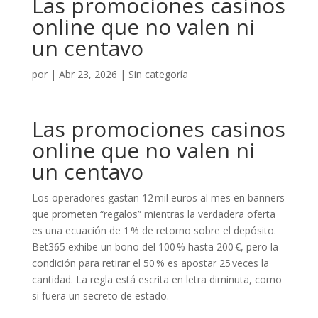
Las promociones casinos
online que no valen ni
un centavo
por
|
Abr 23, 2026
| Sin categoría
Las promociones casinos
online que no valen ni
un centavo
Los operadores gastan 12 mil euros al mes en banners
que prometen “regalos” mientras la verdadera oferta
es una ecuación de 1 % de retorno sobre el depósito.
Bet365 exhibe un bono del 100 % hasta 200 €, pero la
condición para retirar el 50 % es apostar 25 veces la
cantidad. La regla está escrita en letra diminuta, como
si fuera un secreto de estado.