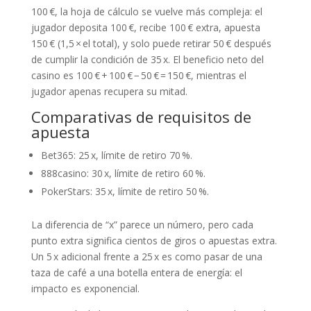
100 €, la hoja de cálculo se vuelve más compleja: el
jugador deposita 100 €, recibe 100 € extra, apuesta
150 € (1,5 × el total), y solo puede retirar 50 € después
de cumplir la condición de 35 x. El beneficio neto del
casino es 100 € + 100 € − 50 € = 150 €, mientras el
jugador apenas recupera su mitad.
Comparativas de requisitos de
apuesta
Bet365: 25 x, límite de retiro 70 %.
888casino: 30 x, límite de retiro 60 %.
PokerStars: 35 x, límite de retiro 50 %.
La diferencia de “x” parece un número, pero cada
punto extra significa cientos de giros o apuestas extra.
Un 5 x adicional frente a 25 x es como pasar de una
taza de café a una botella entera de energía: el
impacto es exponencial.