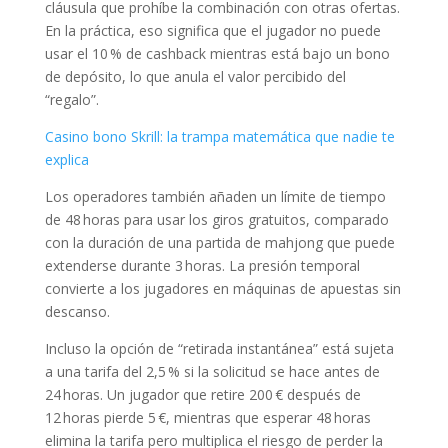
cláusula que prohíbe la combinación con otras ofertas.
En la práctica, eso significa que el jugador no puede
usar el 10 % de cashback mientras está bajo un bono
de depósito, lo que anula el valor percibido del
“regalo”.
Casino bono Skrill: la trampa matemática que nadie te
explica
Los operadores también añaden un límite de tiempo
de 48 horas para usar los giros gratuitos, comparado
con la duración de una partida de mahjong que puede
extenderse durante 3 horas. La presión temporal
convierte a los jugadores en máquinas de apuestas sin
descanso.
Incluso la opción de “retirada instantánea” está sujeta
a una tarifa del 2,5 % si la solicitud se hace antes de
24 horas. Un jugador que retire 200 € después de
12 horas pierde 5 €, mientras que esperar 48 horas
elimina la tarifa pero multiplica el riesgo de perder la