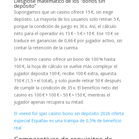
Desglose matemático de los “bonos sin
depósito”
Supongamos que un casino ofrece 15 €, sin exigir
depósito. La mayoría de los usuarios solo retiran 5 €,
porque la condición de juego es 30 x. Así, el cálculo
neto para el operador es 15 € − 5 € = 10 €. Ese 10 € se
traduce en ganancias de 0,66 € por jugador activo, sin
contar la retención de la cuenta.
Si el mismo casino ofrece un bono de 100 % hasta
100 €, la hoja de cálculo se vuelve más compleja: el
jugador deposita 100 €, recibe 100 € extra, apuesta
150 € (1,5 × el total), y solo puede retirar 50 € después
de cumplir la condición de 35 x. El beneficio neto del
casino es 100 € + 100 € − 50 € = 150 €, mientras el
jugador apenas recupera su mitad.
El «need for spin casino bono sin depósito 2026 oferta
especial España» es una trampa de 0,5% de beneficio
real