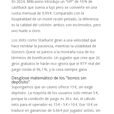
En 2024, 888casino introdujo un “VIP” de 10 % de
cashback que suena a lujo pero se convierte en una
cuota mensual de 9,99 €. Comparado con la
hospitalidad de un motel recién pintado, la diferencia
es la calidad del colchón: ambos son incómodos, pero
uno huele a cloro.
Los slots como Starburst giran a una velocidad que
hace temblar la paciencia, mientras la volatilidad de
Gonzo’s Quest se parece a la montaña rusa de los
términos de bonificación. Un jugador que cree que 20
giros gratuitos le harán rico ignora que el RTP real del
juego ronda el 96,1 %, y la casa siempre gana.
Desglose matemático de los “bonos sin
depósito”
Supongamos que un casino ofrece 15 €, sin exigir
depósito. La mayoría de los usuarios solo retiran 5 €,
porque la condición de juego es 30 x. Así, el cálculo
neto para el operador es 15 € − 5 € = 10 €. Ese 10 € se
traduce en ganancias de 0,66 € por jugador activo, sin