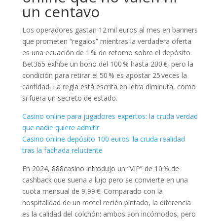
un centavo
Los operadores gastan 12 mil euros al mes en banners
que prometen “regalos” mientras la verdadera oferta
es una ecuación de 1 % de retorno sobre el depósito.
Bet365 exhibe un bono del 100 % hasta 200 €, pero la
condición para retirar el 50 % es apostar 25 veces la
cantidad. La regla está escrita en letra diminuta, como
si fuera un secreto de estado.
Casino online para jugadores expertos: la cruda verdad
que nadie quiere admitir
Casino online depósito 100 euros: la cruda realidad
tras la fachada reluciente
En 2024, 888casino introdujo un “VIP” de 10 % de
cashback que suena a lujo pero se convierte en una
cuota mensual de 9,99 €. Comparado con la
hospitalidad de un motel recién pintado, la diferencia
es la calidad del colchón: ambos son incómodos, pero