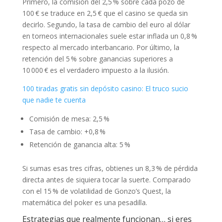
Primero, la comisión del 2,5 % sobre cada pozo de
100 € se traduce en 2,5 € que el casino se queda sin
decirlo. Segundo, la tasa de cambio del euro al dólar
en torneos internacionales suele estar inflada un 0,8 %
respecto al mercado interbancario. Por último, la
retención del 5 % sobre ganancias superiores a
10 000 € es el verdadero impuesto a la ilusión.
100 tiradas gratis sin depósito casino: El truco sucio
que nadie te cuenta
Comisión de mesa: 2,5 %
Tasa de cambio: +0,8 %
Retención de ganancia alta: 5 %
Si sumas esas tres cifras, obtienes un 8,3 % de pérdida
directa antes de siquiera tocar la suerte. Comparado
con el 15 % de volatilidad de Gonzo’s Quest, la
matemática del poker es una pesadilla.
Estrategias que realmente funcionan… si eres