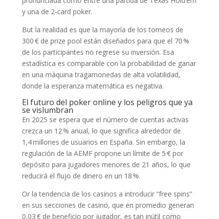
pronunciada como entre una partida de Texas Hold’em
y una de 2‑card poker.
But la realidad es que la mayoría de los torneos de
300 € de prize pool están diseñados para que el 70 %
de los participantes no regrese su inversión. Esa
estadística es comparable con la probabilidad de ganar
en una máquina tragamonedas de alta volatilidad,
donde la esperanza matemática es negativa.
El futuro del poker online y los peligros que ya
se vislumbran
En 2025 se espera que el número de cuentas activas
crezca un 12 % anual, lo que significa alrededor de
1,4 millones de usuarios en España. Sin embargo, la
regulación de la AEMF propone un límite de 5 € por
depósito para jugadores menores de 21 años, lo que
reducirá el flujo de dinero en un 18 %.
Or la tendencia de los casinos a introducir “free spins”
en sus secciones de casino, que en promedio generan
0,03 € de beneficio por jugador, es tan inútil como