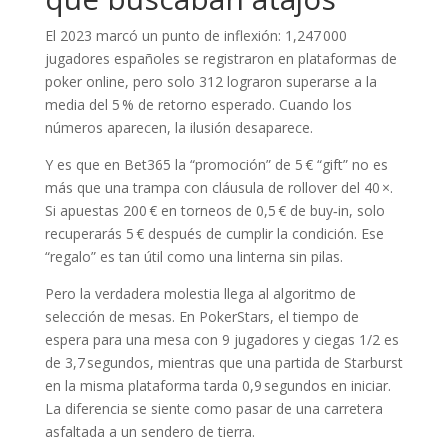
El 2023 marcó un punto de inflexión: 1,247 000
jugadores españoles se registraron en plataformas de
poker online, pero solo 312 lograron superarse a la
media del 5 % de retorno esperado. Cuando los
números aparecen, la ilusión desaparece.
Y es que en Bet365 la “promoción” de 5 € “gift” no es
más que una trampa con cláusula de rollover del 40 ×.
Si apuestas 200 € en torneos de 0,5 € de buy‑in, solo
recuperarás 5 € después de cumplir la condición. Ese
“regalo” es tan útil como una linterna sin pilas.
Pero la verdadera molestia llega al algoritmo de
selección de mesas. En PokerStars, el tiempo de
espera para una mesa con 9 jugadores y ciegas 1/2 es
de 3,7 segundos, mientras que una partida de Starburst
en la misma plataforma tarda 0,9 segundos en iniciar.
La diferencia se siente como pasar de una carretera
asfaltada a un sendero de tierra.