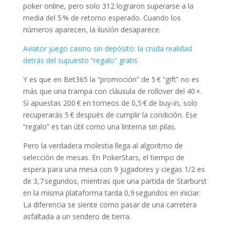
poker online, pero solo 312 lograron superarse a la
media del 5 % de retorno esperado. Cuando los
números aparecen, la ilusión desaparece.
Aviator juego casino sin depósito: la cruda realidad
detrás del supuesto “regalo” gratis
Y es que en Bet365 la “promoción” de 5 € “gift” no es
más que una trampa con cláusula de rollover del 40 ×.
Si apuestas 200 € en torneos de 0,5 € de buy‑in, solo
recuperarás 5 € después de cumplir la condición. Ese
“regalo” es tan útil como una linterna sin pilas.
Pero la verdadera molestia llega al algoritmo de
selección de mesas. En PokerStars, el tiempo de
espera para una mesa con 9 jugadores y ciegas 1/2 es
de 3,7 segundos, mientras que una partida de Starburst
en la misma plataforma tarda 0,9 segundos en iniciar.
La diferencia se siente como pasar de una carretera
asfaltada a un sendero de tierra.