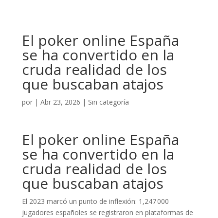
El poker online España
se ha convertido en la
cruda realidad de los
que buscaban atajos
por
|
Abr 23, 2026
| Sin categoría
El poker online España
se ha convertido en la
cruda realidad de los
que buscaban atajos
El 2023 marcó un punto de inflexión: 1,247 000
jugadores españoles se registraron en plataformas de