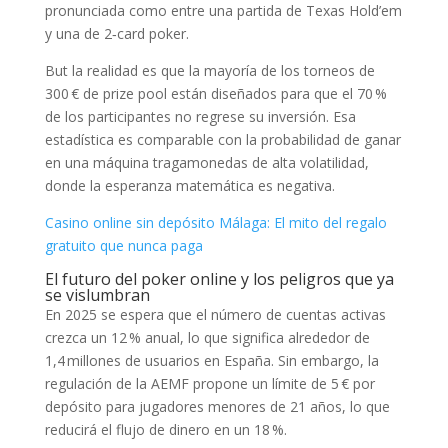
pronunciada como entre una partida de Texas Hold’em
y una de 2‑card poker.
But la realidad es que la mayoría de los torneos de
300 € de prize pool están diseñados para que el 70 %
de los participantes no regrese su inversión. Esa
estadística es comparable con la probabilidad de ganar
en una máquina tragamonedas de alta volatilidad,
donde la esperanza matemática es negativa.
Casino online sin depósito Málaga: El mito del regalo
gratuito que nunca paga
El futuro del poker online y los peligros que ya
se vislumbran
En 2025 se espera que el número de cuentas activas
crezca un 12 % anual, lo que significa alrededor de
1,4 millones de usuarios en España. Sin embargo, la
regulación de la AEMF propone un límite de 5 € por
depósito para jugadores menores de 21 años, lo que
reducirá el flujo de dinero en un 18 %.