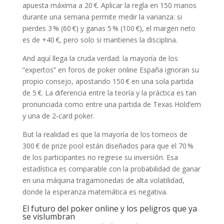
apuesta máxima a 20 €. Aplicar la regla en 150 manos
durante una semana permite medir la varianza: si
pierdes 3 % (60 €) y ganas 5 % (100 €), el margen neto
es de +40 €, pero solo si mantienes la disciplina.
And aquí llega la cruda verdad: la mayoría de los
“expertos” en foros de poker online España ignoran su
propio consejo, apostando 150 € en una sola partida
de 5 €. La diferencia entre la teoría y la práctica es tan
pronunciada como entre una partida de Texas Hold’em
y una de 2‑card poker.
But la realidad es que la mayoría de los torneos de
300 € de prize pool están diseñados para que el 70 %
de los participantes no regrese su inversión. Esa
estadística es comparable con la probabilidad de ganar
en una máquina tragamonedas de alta volatilidad,
donde la esperanza matemática es negativa.
El futuro del poker online y los peligros que ya
se vislumbran