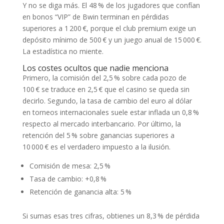
Y no se diga más. El 48 % de los jugadores que confían
en bonos “VIP” de Bwin terminan en pérdidas
superiores a 1 200 €, porque el club premium exige un
depósito mínimo de 500 € y un juego anual de 15 000 €.
La estadística no miente.
Los costes ocultos que nadie menciona
Primero, la comisión del 2,5 % sobre cada pozo de
100 € se traduce en 2,5 € que el casino se queda sin
decirlo. Segundo, la tasa de cambio del euro al dólar
en torneos internacionales suele estar inflada un 0,8 %
respecto al mercado interbancario. Por último, la
retención del 5 % sobre ganancias superiores a
10 000 € es el verdadero impuesto a la ilusión.
Comisión de mesa: 2,5 %
Tasa de cambio: +0,8 %
Retención de ganancia alta: 5 %
Si sumas esas tres cifras, obtienes un 8,3 % de pérdida