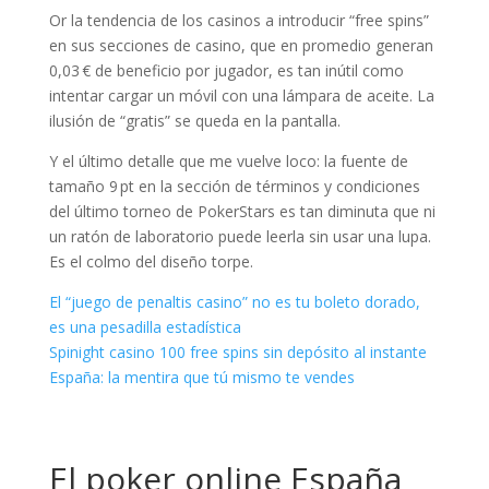
Or la tendencia de los casinos a introducir “free spins”
en sus secciones de casino, que en promedio generan
0,03 € de beneficio por jugador, es tan inútil como
intentar cargar un móvil con una lámpara de aceite. La
ilusión de “gratis” se queda en la pantalla.
Y el último detalle que me vuelve loco: la fuente de
tamaño 9 pt en la sección de términos y condiciones
del último torneo de PokerStars es tan diminuta que ni
un ratón de laboratorio puede leerla sin usar una lupa.
Es el colmo del diseño torpe.
El “juego de penaltis casino” no es tu boleto dorado,
es una pesadilla estadística
Spinight casino 100 free spins sin depósito al instante
España: la mentira que tú mismo te vendes
El poker online España