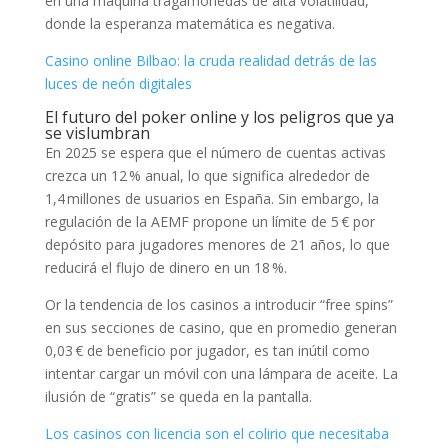
en una máquina tragamonedas de alta volatilidad,
donde la esperanza matemática es negativa.
Casino online Bilbao: la cruda realidad detrás de las
luces de neón digitales
El futuro del poker online y los peligros que ya
se vislumbran
En 2025 se espera que el número de cuentas activas
crezca un 12 % anual, lo que significa alrededor de
1,4 millones de usuarios en España. Sin embargo, la
regulación de la AEMF propone un límite de 5 € por
depósito para jugadores menores de 21 años, lo que
reducirá el flujo de dinero en un 18 %.
Or la tendencia de los casinos a introducir “free spins”
en sus secciones de casino, que en promedio generan
0,03 € de beneficio por jugador, es tan inútil como
intentar cargar un móvil con una lámpara de aceite. La
ilusión de “gratis” se queda en la pantalla.
Los casinos con licencia son el colirio que necesitaba