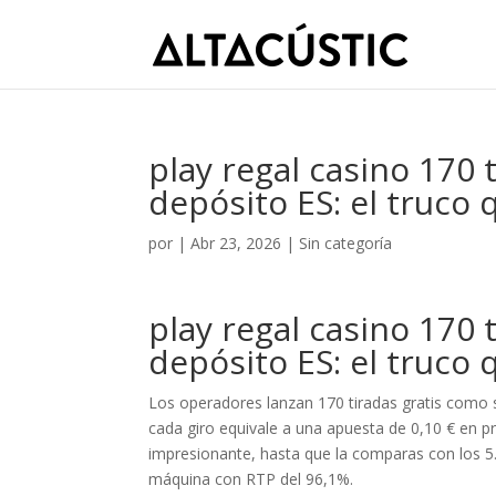
play regal casino 170 
depósito ES: el truco
por
|
Abr 23, 2026
| Sin categoría
play regal casino 170 
depósito ES: el truco
Los operadores lanzan 170 tiradas gratis como si
cada giro equivale a una apuesta de 0,10 € en p
impresionante, hasta que la comparas con los 5.
máquina con RTP del 96,1%.