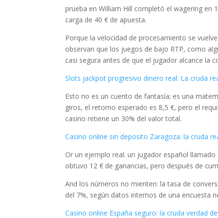
prueba en William Hill completó el wagering en
carga de 40 € de apuesta.
Porque la velocidad de procesamiento se vuelve 
observan que los juegos de bajo RTP, como algun
casi segura antes de que el jugador alcance la co
Slots jackpot progresivo dinero real: La cruda r
Esto no es un cuento de fantasía; es una matemát
giros, el retorno esperado es 8,5 €, pero el requ
casino retiene un 30% del valor total.
Casino online sin deposito Zaragoza: la cruda rea
Or un ejemplo real: un jugador español llamado C
obtuvo 12 € de ganancias, pero después de cump
And los números no mienten: la tasa de conversi
del 7%, según datos internos de una encuesta no
Casino online España seguro: la cruda verdad detr