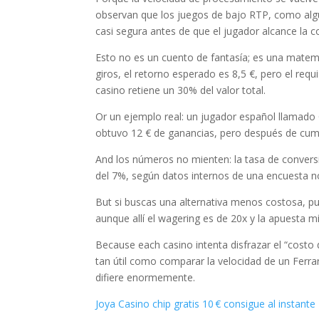
observan que los juegos de bajo RTP, como algun
casi segura antes de que el jugador alcance la co
Esto no es un cuento de fantasía; es una matemát
giros, el retorno esperado es 8,5 €, pero el requ
casino retiene un 30% del valor total.
Or un ejemplo real: un jugador español llamado C
obtuvo 12 € de ganancias, pero después de cump
And los números no mienten: la tasa de conversi
del 7%, según datos internos de una encuesta no
But si buscas una alternativa menos costosa, pu
aunque allí el wagering es de 20x y la apuesta m
Because each casino intenta disfrazar el “costo
tan útil como comparar la velocidad de un Ferrar
difiere enormemente.
Joya Casino chip gratis 10 € consigue al instante