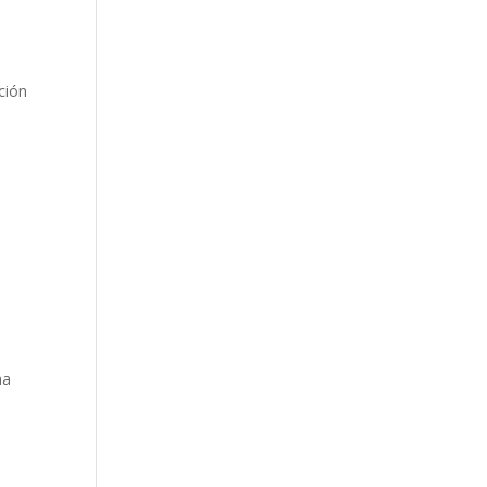
ción
e
ma