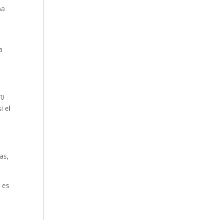
ma
a
70
i el
as,
 es