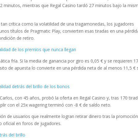
 12 minutos, mientras que Regal Casino tardó 27 minutos bajo la mis
tan crítica como la volatilidad de una tragamonedas, los jugadores
os títulos de Pragmatic Play, convierten esas tiradas en una pérdid
ndición de retiro.
ealidad de los premios que nunca llegan
ica fría. Si la media de ganancia por giro es 0,05 € y se requieren 1
isito de apuesta lo convierte en una pérdida neta de al menos 11,5 € s
lidad detrás del brillo de los bonos
arlos, con 45 años, probó la oferta en Regal Casino y, tras 170 tirad
lir con el 25x wagering terminó con -8 € de saldo neto.
ón de usuarios que realmente logran retirar dinero tras la promoción
 oficial en foros de jugadores.
ás del brillo