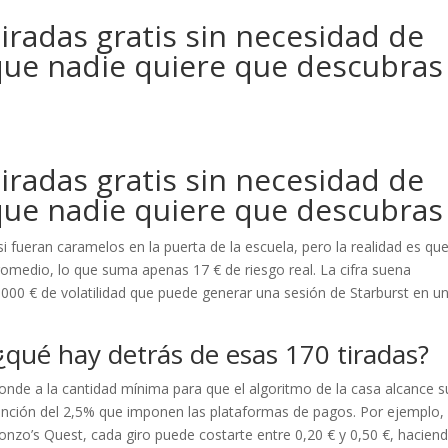
tiradas gratis sin necesidad de
 que nadie quiere que descubras
tiradas gratis sin necesidad de
 que nadie quiere que descubras
 fueran caramelos en la puerta de la escuela, pero la realidad es qu
romedio, lo que suma apenas 17 € de riesgo real. La cifra suena
000 € de volatilidad que puede generar una sesión de Starburst en u
qué hay detrás de esas 170 tiradas?
onde a la cantidad mínima para que el algoritmo de la casa alcance s
etención del 2,5% que imponen las plataformas de pagos. Por ejemplo, 
nzo’s Quest, cada giro puede costarte entre 0,20 € y 0,50 €, hacien