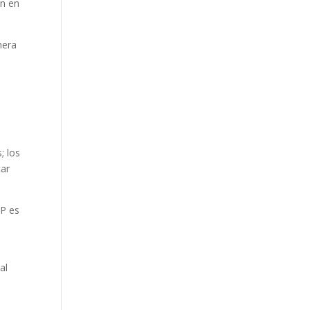
ón en
mera
; los
car
TP es
al