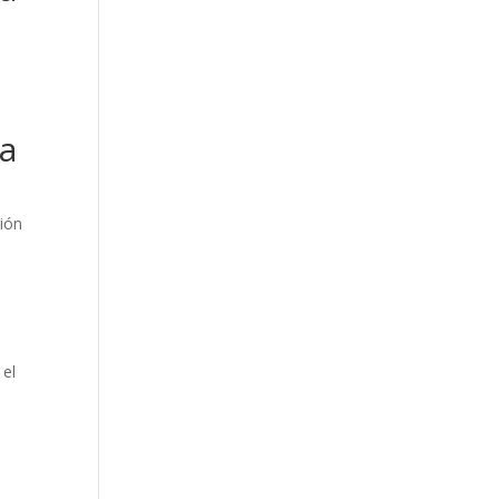
da
sión
 el