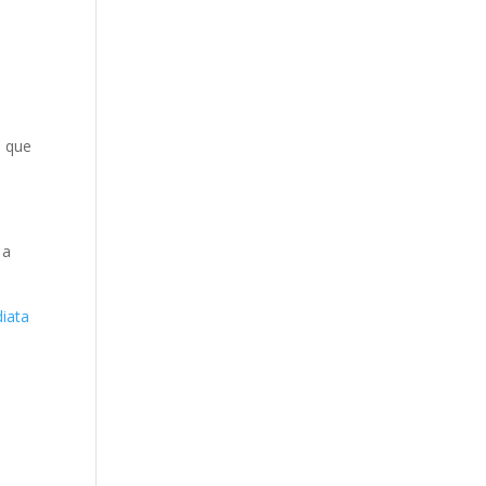
o que
 a
diata