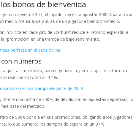
 los bonos de bienvenida
ige un rollover de 30 x, el jugador necesita apostar 3 000 € para tocar
greso medio mensual de 2 300 € de un jugador español promedio.
sión implícita en cada giro de Starburst reduce el retorno esperado a
o la “promoción” en una trampa de bajo rendimiento.
 mesa perfecta en el caos online
n con números
a que, a simple vista, parece generosa, pero al aplicar la fórmula
neto real cae en torno al -12 %.
 depósito son una trampa elegante de 2024
 ofrece una racha de 200 % de devolución en apuestas deportivas, l
línea base del mercado.
 retiro de 500 € por día en sus promociones, obligando a los jugadores
ones, lo que aumenta los tiempos de espera en un 37 %.