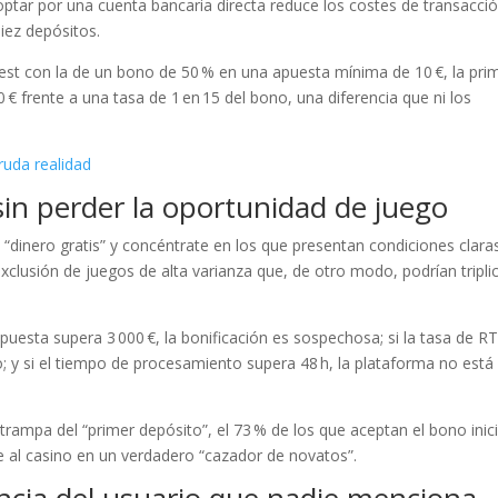
 y optar por una cuenta bancaria directa reduce los costes de transacci
diez depósitos.
est con la de un bono de 50 % en una apuesta mínima de 10 €, la pri
 € frente a una tasa de 1 en 15 del bono, una diferencia que ni los
cruda realidad
 sin perder la oportunidad de juego
 “dinero gratis” y concéntrate en los que presentan condiciones claras
clusión de juegos de alta varianza que, de otro modo, podrían tripli
de apuesta supera 3 000 €, la bonificación es sospechosa; si la tasa de R
o; y si el tiempo de procesamiento supera 48 h, la plataforma no está
rampa del “primer depósito”, el 73 % de los que aceptan el bono inici
te al casino en un verdadero “cazador de novatos”.