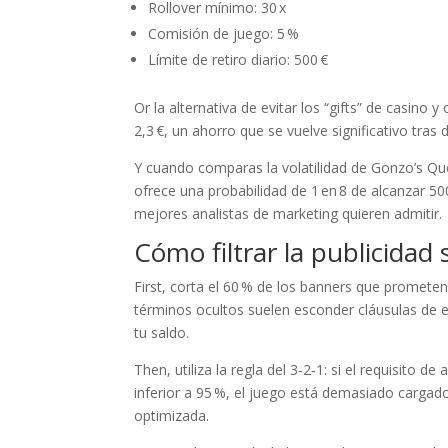
Rollover mínimo: 30 x
Comisión de juego: 5 %
Límite de retiro diario: 500 €
Or la alternativa de evitar los “gifts” de casino
2,3 €, un ahorro que se vuelve significativo tras 
Y cuando comparas la volatilidad de Gonzo’s Qu
ofrece una probabilidad de 1 en 8 de alcanzar 500
mejores analistas de marketing quieren admitir.
Cómo filtrar la publicidad
First, corta el 60 % de los banners que prometen
términos ocultos suelen esconder cláusulas de ex
tu saldo.
Then, utiliza la regla del 3‑2‑1: si el requisito 
inferior a 95 %, el juego está demasiado cargad
optimizada.