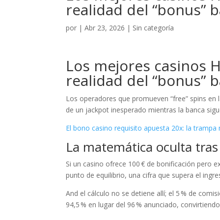
realidad del “bonus” 
por
|
Abr 23, 2026
| Sin categoría
Los mejores casinos 
realidad del “bonus” 
Los operadores que promueven “free” spins en la
de un jackpot inesperado mientras la banca sigu
El bono casino requisito apuesta 20x: la tramp
La matemática oculta tras
Si un casino ofrece 100 € de bonificación pero ex
punto de equilibrio, una cifra que supera el in
And el cálculo no se detiene allí; el 5 % de comi
94,5 % en lugar del 96 % anunciado, convirtiend