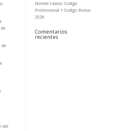
Nomini Casino Codigo
el
Promocional Y Codigo Bonus
2026
e
n de
Comentarios
recientes
n de
a
e
n del