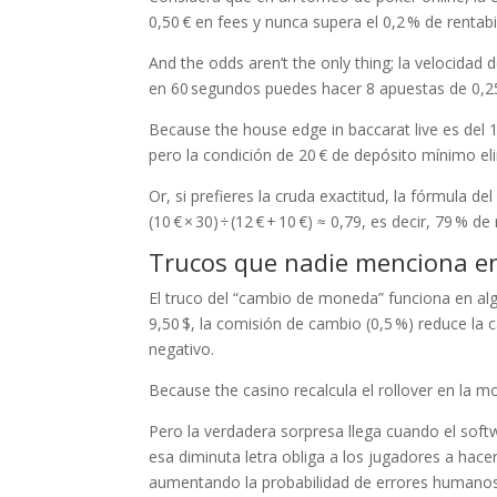
0,50 € en fees y nunca supera el 0,2 % de rentab
And the odds aren’t the only thing; la velocidad 
en 60 segundos puedes hacer 8 apuestas de 0,25 
Because the house edge in baccarat live es del 
pero la condición de 20 € de depósito mínimo eli
Or, si prefieres la cruda exactitud, la fórmula d
(10 € × 30) ÷ (12 € + 10 €) ≈ 0,79, es decir, 79 %
Trucos que nadie menciona en
El truco del “cambio de moneda” funciona en alg
9,50 $, la comisión de cambio (0,5 %) reduce la c
negativo.
Because the casino recalcula el rollover en la 
Pero la verdadera sorpresa llega cuando el softw
esa diminuta letra obliga a los jugadores a hac
aumentando la probabilidad de errores humanos