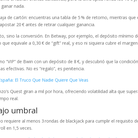
s ganar nada.
ja de cartón: encuentras una tabla de 5 % de retorno, mientras que 
postar 20 € antes de retirar cualquier ganancia.
to, sino la conversión. En Betway, por ejemplo, el depósito mínimo d
 que equivale a 0,30 € de “gift” real, y eso ni siquiera cubre el marge
no “VIP” de Bwin con un depósito de 8 €, y descubrió que la condició
as efectivas. No es “regalo”, es penitencia.
España: El Truco Que Nadie Quiere Que Veas
zo’s Quest giran a mil por hora, ofreciendo volatilidad alta que super
empo real.
ajo umbral
ino requiere al menos 3 rondas de blackjack para cumplir el requisito d
oll en 1,5 veces.