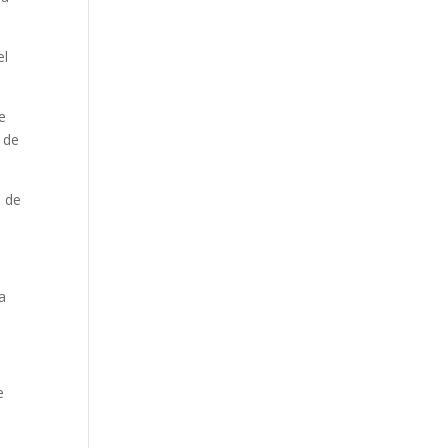
el
e
n de
n de
a
e