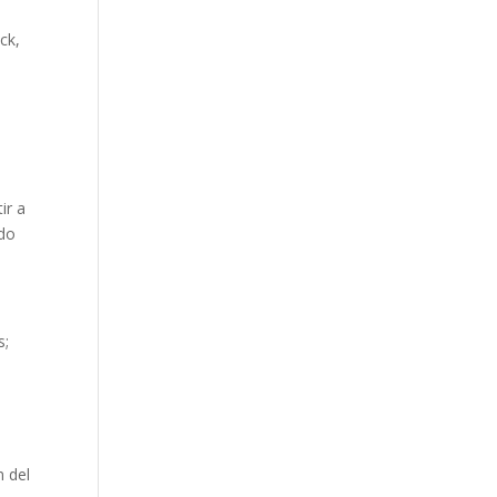
ck,
ir a
ndo
s;
m del