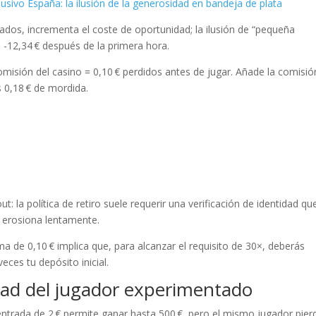
lusivo España: la ilusión de la generosidad en bandeja de plata
dados, incrementa el coste de oportunidad; la ilusión de “pequeña
 -12,34 € después de la primera hora.
comisión del casino = 0,10 € perdidos antes de jugar. Añade la comisió
s 0,18 € de mordida.
ut: la política de retiro suele requerir una verificación de identidad qu
se erosiona lentamente.
a de 0,10 € implica que, para alcanzar el requisito de 30×, deberás
eces tu depósito inicial.
dad del jugador experimentado
entrada de 2 € permite ganar hasta 500 €, pero el mismo jugador pier