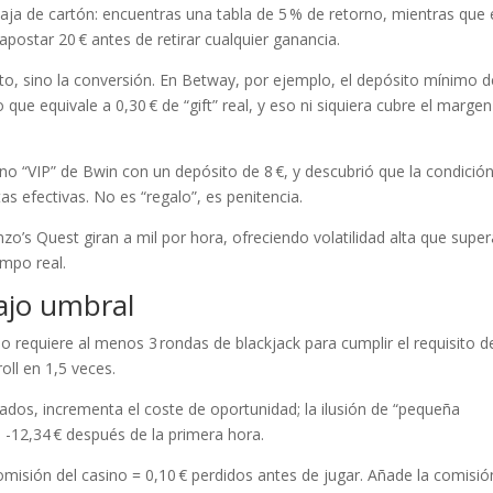
ja de cartón: encuentras una tabla de 5 % de retorno, mientras que 
postar 20 € antes de retirar cualquier ganancia.
to, sino la conversión. En Betway, por ejemplo, el depósito mínimo d
 que equivale a 0,30 € de “gift” real, y eso ni siquiera cubre el marge
no “VIP” de Bwin con un depósito de 8 €, y descubrió que la condició
as efectivas. No es “regalo”, es penitencia.
zo’s Quest giran a mil por hora, ofreciendo volatilidad alta que super
empo real.
ajo umbral
ino requiere al menos 3 rondas de blackjack para cumplir el requisito d
oll en 1,5 veces.
dados, incrementa el coste de oportunidad; la ilusión de “pequeña
 -12,34 € después de la primera hora.
comisión del casino = 0,10 € perdidos antes de jugar. Añade la comisió