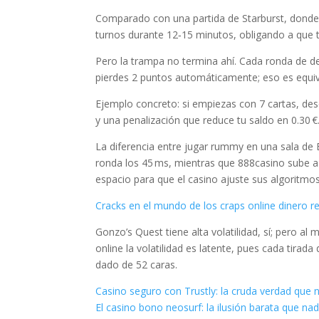
Comparado con una partida de Starburst, donde
turnos durante 12‑15 minutos, obligando a que tu
Pero la trampa no termina ahí. Cada ronda de des
pierdes 2 puntos automáticamente; eso es equiva
Ejemplo concreto: si empiezas con 7 cartas, desc
y una penalización que reduce tu saldo en 0.30 €
La diferencia entre jugar rummy en una sala de B
ronda los 45 ms, mientras que 888casino sube a 
espacio para que el casino ajuste sus algoritmos
Cracks en el mundo de los craps online dinero re
Gonzo’s Quest tiene alta volatilidad, sí; pero a
online la volatilidad es latente, pues cada tira
dado de 52 caras.
Casino seguro con Trustly: la cruda verdad que n
El casino bono neosurf: la ilusión barata que nad