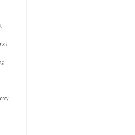
0,
rtas
ng
rummy