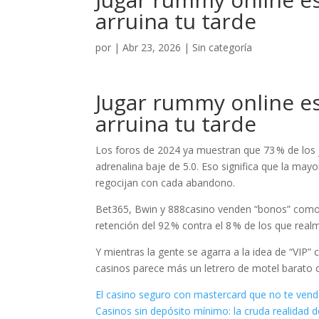
arruina tu tarde
por
|
Abr 23, 2026
| Sin categoría
Jugar rummy online e
arruina tu tarde
Los foros de 2024 ya muestran que 73 % de los
adrenalina baje de 5.0. Eso significa que la ma
regocijan con cada abandono.
Bet365, Bwin y 888casino venden “bonos” como s
retención del 92 % contra el 8 % de los que rea
Y mientras la gente se agarra a la idea de “VIP”
casinos parece más un letrero de motel barato c
El casino seguro con mastercard que no te vend
Casinos sin depósito mínimo: la cruda realidad d