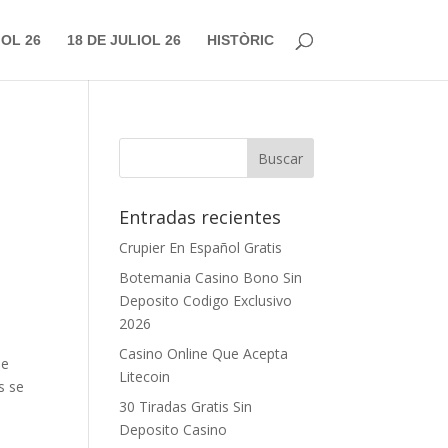
IOL 26
18 DE JULIOL 26
HISTÒRIC
Entradas recientes
Crupier En Español Gratis
Botemania Casino Bono Sin
Deposito Codigo Exclusivo
2026
Casino Online Que Acepta
de
Litecoin
s se
30 Tiradas Gratis Sin
Deposito Casino