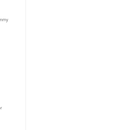
rummy
or