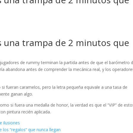
s una trampa de 2 minutos que
 jugadores de rummy terminan la partida antes de que el barómetro 
yoría abandona antes de comprender la mecánica real, y los operadore
i fueran caramelos, pero la letra pequeña equivale a una tasa de
lmente ganan algo.
 como si fuera una medalla de honor, la verdad es que el “VIP” de esto
on pintura recién aplicada.
e ilusiones
e los “regalos” que nunca llegan