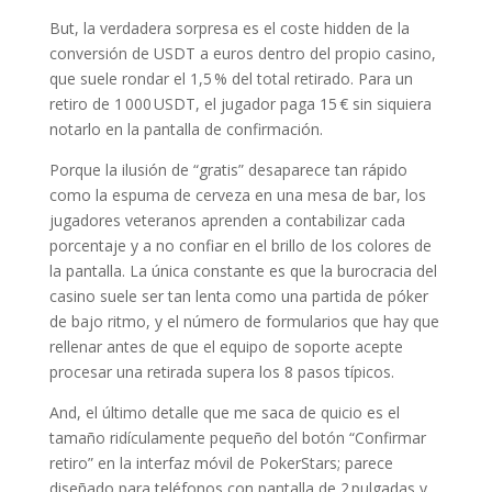
But, la verdadera sorpresa es el coste hidden de la
conversión de USDT a euros dentro del propio casino,
que suele rondar el 1,5 % del total retirado. Para un
retiro de 1 000 USDT, el jugador paga 15 € sin siquiera
notarlo en la pantalla de confirmación.
Porque la ilusión de “gratis” desaparece tan rápido
como la espuma de cerveza en una mesa de bar, los
jugadores veteranos aprenden a contabilizar cada
porcentaje y a no confiar en el brillo de los colores de
la pantalla. La única constante es que la burocracia del
casino suele ser tan lenta como una partida de póker
de bajo ritmo, y el número de formularios que hay que
rellenar antes de que el equipo de soporte acepte
procesar una retirada supera los 8 pasos típicos.
And, el último detalle que me saca de quicio es el
tamaño ridículamente pequeño del botón “Confirmar
retiro” en la interfaz móvil de PokerStars; parece
diseñado para teléfonos con pantalla de 2 pulgadas y