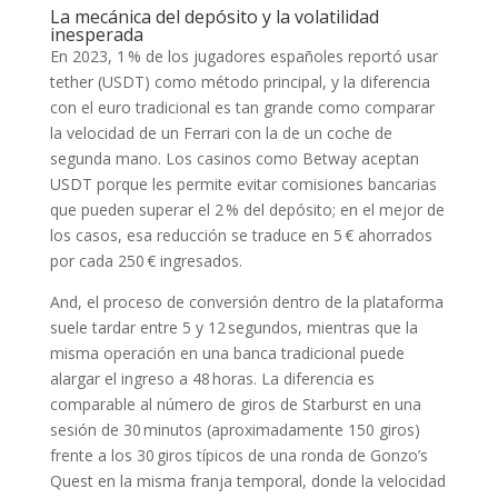
La mecánica del depósito y la volatilidad
inesperada
En 2023, 1 % de los jugadores españoles reportó usar
tether (USDT) como método principal, y la diferencia
con el euro tradicional es tan grande como comparar
la velocidad de un Ferrari con la de un coche de
segunda mano. Los casinos como Betway aceptan
USDT porque les permite evitar comisiones bancarias
que pueden superar el 2 % del depósito; en el mejor de
los casos, esa reducción se traduce en 5 € ahorrados
por cada 250 € ingresados.
And, el proceso de conversión dentro de la plataforma
suele tardar entre 5 y 12 segundos, mientras que la
misma operación en una banca tradicional puede
alargar el ingreso a 48 horas. La diferencia es
comparable al número de giros de Starburst en una
sesión de 30 minutos (aproximadamente 150 giros)
frente a los 30 giros típicos de una ronda de Gonzo’s
Quest en la misma franja temporal, donde la velocidad