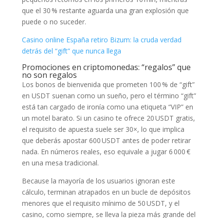
que el 30 % restante aguarda una gran explosión que
puede o no suceder.
Casino online España retiro Bizum: la cruda verdad
detrás del “gift” que nunca llega
Promociones en criptomonedas: “regalos” que
no son regalos
Los bonos de bienvenida que prometen 100 % de “gift”
en USDT suenan como un sueño, pero el término “gift”
está tan cargado de ironía como una etiqueta “VIP” en
un motel barato. Si un casino te ofrece 20 USDT gratis,
el requisito de apuesta suele ser 30×, lo que implica
que deberás apostar 600 USDT antes de poder retirar
nada. En números reales, eso equivale a jugar 6 000 €
en una mesa tradicional.
Because la mayoría de los usuarios ignoran este
cálculo, terminan atrapados en un bucle de depósitos
menores que el requisito mínimo de 50 USDT, y el
casino, como siempre, se lleva la pieza más grande del