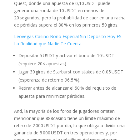
Quest, donde una apuesta de 0,10 USDT puede
generar una ronda de 10 USDT en menos de
20 segundos, pero la probabilidad de caer en una racha
de pérdidas supera el 80 % en los primeros 50 giros.
Leovegas Casino Bono Especial Sin Depósito Hoy ES:
La Realidad que Nadie Te Cuenta
Depositar 5 USDT y activar el bono de 10 USDT
(requiere 20× apuestas).
Jugar 30 giros de Starburst con stakes de 0,05 USDT
(esperanza de retorno 96,5 %).
Retirar antes de alcanzar el 50 % del requisito de
apuesta para minimizar pérdidas.
And, la mayoría de los foros de jugadores omiten
mencionar que 888casino tiene un límite máximo de
retiro de 2 000 USDT por día, lo que obliga a dividir una
ganancia de 5 000 USDT en tres operaciones y, por
ende, a exponerse a la volatilidad del mercado tres