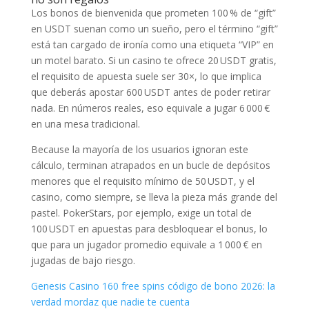
Los bonos de bienvenida que prometen 100 % de “gift”
en USDT suenan como un sueño, pero el término “gift”
está tan cargado de ironía como una etiqueta “VIP” en
un motel barato. Si un casino te ofrece 20 USDT gratis,
el requisito de apuesta suele ser 30×, lo que implica
que deberás apostar 600 USDT antes de poder retirar
nada. En números reales, eso equivale a jugar 6 000 €
en una mesa tradicional.
Because la mayoría de los usuarios ignoran este
cálculo, terminan atrapados en un bucle de depósitos
menores que el requisito mínimo de 50 USDT, y el
casino, como siempre, se lleva la pieza más grande del
pastel. PokerStars, por ejemplo, exige un total de
100 USDT en apuestas para desbloquear el bonus, lo
que para un jugador promedio equivale a 1 000 € en
jugadas de bajo riesgo.
Genesis Casino 160 free spins código de bono 2026: la
verdad mordaz que nadie te cuenta