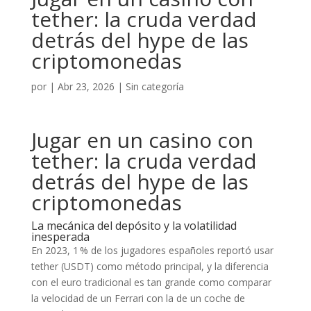
tether: la cruda verdad
detrás del hype de las
criptomonedas
por
|
Abr 23, 2026
| Sin categoría
Jugar en un casino con
tether: la cruda verdad
detrás del hype de las
criptomonedas
La mecánica del depósito y la volatilidad
inesperada
En 2023, 1 % de los jugadores españoles reportó usar
tether (USDT) como método principal, y la diferencia
con el euro tradicional es tan grande como comparar
la velocidad de un Ferrari con la de un coche de