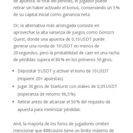
de apuesta. Al final del periodo, el jugador puede
retirar sin haber activado el bonus, conservando un 5 %
de su capital inicial como ganancia neta.
Or, la alternativa más arriesgada consiste en
aprovechar la alta varianza de juegos como Gonzo’s
Quest, donde una apuesta de 0,10 USDT puede
generar una ronda de 10 USDT en menos de
20 segundos, pero la probabilidad de caer en una racha
de pérdidas supera el 80 % en los primeros 50 giros.
Depositar 5 USDT y activar el bono de 10 USDT
(requiere 20× apuestas).
Jugar 30 giros de Starburst con stakes de 0,05 USDT
(esperanza de retorno 96,5 %).
Retirar antes de alcanzar el 50 % del requisito de
apuesta para minimizar pérdidas.
And, la mayoría de los foros de jugadores omiten
mencionar que 888casino tiene un límite máximo de