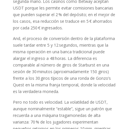
segunda mano. Los casinos como Betway aceptan
USDT porque les permite evitar comisiones bancarias
que pueden superar el 2 % del depósito; en el mejor de
los casos, esa reducción se traduce en 5 € ahorrados
por cada 250 € ingresados.
And, el proceso de conversión dentro de la plataforma
suele tardar entre 5 y 12 segundos, mientras que la
misma operación en una banca tradicional puede
alargar el ingreso a 48 horas. La diferencia es
comparable al número de giros de Starburst en una
sesión de 30 minutos (aproximadamente 150 giros)
frente a los 30 giros típicos de una ronda de Gonzo’s
Quest en la misma franja temporal, donde la velocidad
es la verdadera moneda.
Pero no todo es velocidad. La volatilidad de USDT,
aunque nominalmente “estable”, sigue un patrón que
recuerda a una máquina tragamonedas de alta
varianza: 70 % de los jugadores experimentan
pequeños retornos en los primeros 10 min, mientras