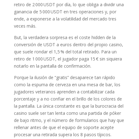
retiro de 2 000 USDT por día, lo que obliga a dividir una
ganancia de 5 000 USDT en tres operaciones y, por
ende, a exponerse a la volatilidad del mercado tres
veces más.
But, la verdadera sorpresa es el coste hidden de la
conversión de USDT a euros dentro del propio casino,
que suele rondar el 1,5 % del total retirado. Para un
retiro de 1 000 USDT, el jugador paga 15 € sin siquiera
notarlo en la pantalla de confirmación.
Porque la ilusión de “gratis” desaparece tan rápido
como la espuma de cerveza en una mesa de bar, los
jugadores veteranos aprenden a contabilizar cada
porcentaje y a no confiar en el brillo de los colores de
la pantalla. La única constante es que la burocracia del
casino suele ser tan lenta como una partida de póker
de bajo ritmo, y el número de formularios que hay que
rellenar antes de que el equipo de soporte acepte
procesar una retirada supera los 8 pasos típicos.