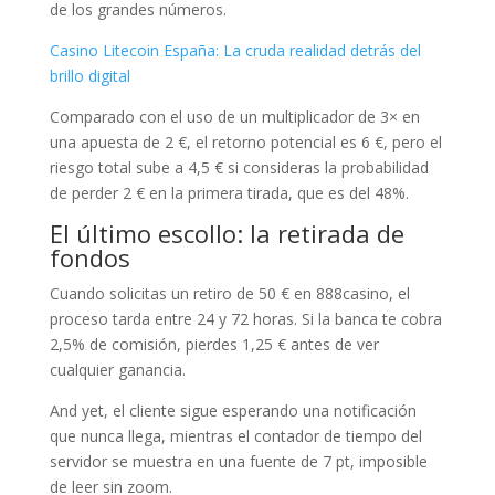
de los grandes números.
Casino Litecoin España: La cruda realidad detrás del
brillo digital
Comparado con el uso de un multiplicador de 3× en
una apuesta de 2 €, el retorno potencial es 6 €, pero el
riesgo total sube a 4,5 € si consideras la probabilidad
de perder 2 € en la primera tirada, que es del 48%.
El último escollo: la retirada de
fondos
Cuando solicitas un retiro de 50 € en 888casino, el
proceso tarda entre 24 y 72 horas. Si la banca te cobra
2,5% de comisión, pierdes 1,25 € antes de ver
cualquier ganancia.
And yet, el cliente sigue esperando una notificación
que nunca llega, mientras el contador de tiempo del
servidor se muestra en una fuente de 7 pt, imposible
de leer sin zoom.