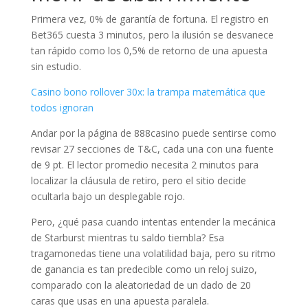
Primera vez, 0% de garantía de fortuna. El registro en
Bet365 cuesta 3 minutos, pero la ilusión se desvanece
tan rápido como los 0,5% de retorno de una apuesta
sin estudio.
Casino bono rollover 30x: la trampa matemática que
todos ignoran
Andar por la página de 888casino puede sentirse como
revisar 27 secciones de T&C, cada una con una fuente
de 9 pt. El lector promedio necesita 2 minutos para
localizar la cláusula de retiro, pero el sitio decide
ocultarla bajo un desplegable rojo.
Pero, ¿qué pasa cuando intentas entender la mecánica
de Starburst mientras tu saldo tiembla? Esa
tragamonedas tiene una volatilidad baja, pero su ritmo
de ganancia es tan predecible como un reloj suizo,
comparado con la aleatoriedad de un dado de 20
caras que usas en una apuesta paralela.