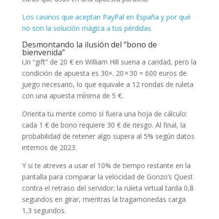
Los casinos que aceptan PayPal en España y por qué
no son la solución mágica a tus pérdidas
Desmontando la ilusión del “bono de
bienvenida”
Un “gift” de 20 € en William Hill suena a caridad, pero la
condición de apuesta es 30×. 20 × 30 = 600 euros de
juego necesario, lo que equivale a 12 rondas de ruleta
con una apuesta mínima de 5 €.
Orienta tu mente como si fuera una hoja de cálculo:
cada 1 € de bono requiere 30 € de riesgo. Al final, la
probabilidad de retener algo supera al 5% según datos
internos de 2023.
Y si te atreves a usar el 10% de tiempo restante en la
pantalla para comparar la velocidad de Gonzo’s Quest
contra el retraso del servidor: la ruleta virtual tarda 0,8
segundos en girar, mientras la tragamonedas carga
1,3 segundos.