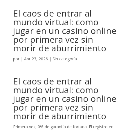
El caos de entrar al
mundo virtual: como
jugar en un casino online
por primera vez sin
morir de aburrimiento
por
|
Abr 23, 2026
| Sin categoría
El caos de entrar al
mundo virtual: como
jugar en un casino online
por primera vez sin
morir de aburrimiento
Primera vez, 0% de garantía de fortuna. El registro en