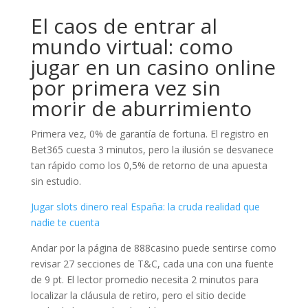
El caos de entrar al
mundo virtual: como
jugar en un casino online
por primera vez sin
morir de aburrimiento
Primera vez, 0% de garantía de fortuna. El registro en
Bet365 cuesta 3 minutos, pero la ilusión se desvanece
tan rápido como los 0,5% de retorno de una apuesta
sin estudio.
Jugar slots dinero real España: la cruda realidad que
nadie te cuenta
Andar por la página de 888casino puede sentirse como
revisar 27 secciones de T&C, cada una con una fuente
de 9 pt. El lector promedio necesita 2 minutos para
localizar la cláusula de retiro, pero el sitio decide