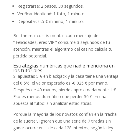
Registrarse: 2 pasos, 30 segundos.
Verificar identidad: 1 foto, 1 minuto.
Depositar: 0,5 € mínimo, 1 minuto.
But the real cost is mental: cada mensaje de
“¡Felicidades, eres VIP!” consume 3 segundos de tu
atención, mientras el algoritmo del casino calcula tu
pérdida potencial.
Estrategias numéricas que nadie menciona en
los tutoriales
Si apuestas 5 € en blackjack y la casa tiene una ventaja
del 0,5%, el valor esperado es -0,025 € por mano.
Después de 40 manos, pierdes aproximadamente 1 €.
Eso es menos dramático que perder 50 € en una
apuesta al fútbol sin analizar estadísticas.
Porque la mayoría de los novatos confían en la “racha
de la suerte”, ignoran que una serie de 7 tiradas sin
ganar ocurre en 1 de cada 128 intentos, según la ley