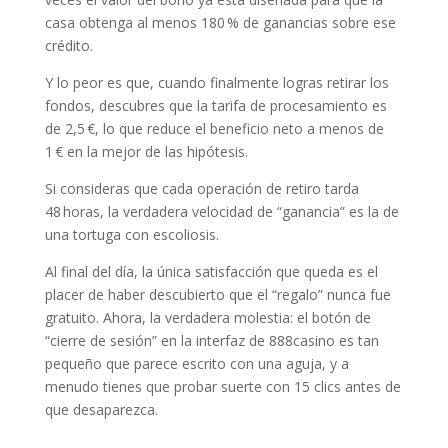
casa obtenga al menos 180 % de ganancias sobre ese
crédito.
Y lo peor es que, cuando finalmente logras retirar los
fondos, descubres que la tarifa de procesamiento es
de 2,5 €, lo que reduce el beneficio neto a menos de
1 € en la mejor de las hipótesis.
Si consideras que cada operación de retiro tarda
48 horas, la verdadera velocidad de “ganancia” es la de
una tortuga con escoliosis.
Al final del día, la única satisfacción que queda es el
placer de haber descubierto que el “regalo” nunca fue
gratuito. Ahora, la verdadera molestia: el botón de
“cierre de sesión” en la interfaz de 888casino es tan
pequeño que parece escrito con una aguja, y a
menudo tienes que probar suerte con 15 clics antes de
que desaparezca.