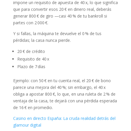
impone un requisito de apuesta de 40 x, lo que significa
que para convertir esos 20 € en dinero real, deberás
generar 800 € de giro —casi 40 % de tu bankroll si
partes con 2 000 €.
Y si fallas, la máquina te devuelve el 0 % de tus
pérdidas; la casa nunca pierde.
20 € de crédito
Requisito de 40 x
Plazo de 7 días
Ejemplo: con 50 € en tu cuenta real, el 20 € de bono
parece una mejora del 40 %; sin embargo, el 40 x
obliga a apostar 800 €, lo que, en una ruleta de 2 % de
ventaja de la casa, te dejará con una pérdida esperada
de 16 € en promedio.
Casino en directo España: La cruda realidad detrás del
glamour digital