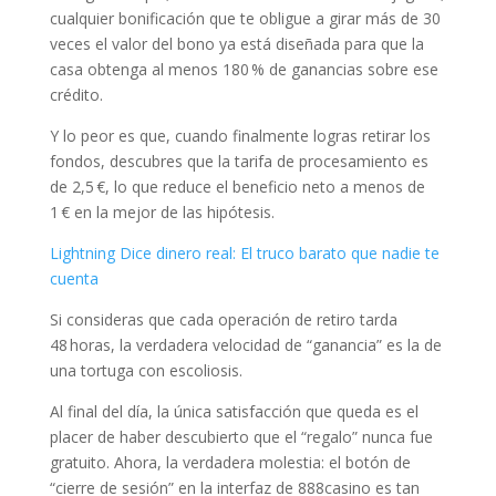
cualquier bonificación que te obligue a girar más de 30
veces el valor del bono ya está diseñada para que la
casa obtenga al menos 180 % de ganancias sobre ese
crédito.
Y lo peor es que, cuando finalmente logras retirar los
fondos, descubres que la tarifa de procesamiento es
de 2,5 €, lo que reduce el beneficio neto a menos de
1 € en la mejor de las hipótesis.
Lightning Dice dinero real: El truco barato que nadie te
cuenta
Si consideras que cada operación de retiro tarda
48 horas, la verdadera velocidad de “ganancia” es la de
una tortuga con escoliosis.
Al final del día, la única satisfacción que queda es el
placer de haber descubierto que el “regalo” nunca fue
gratuito. Ahora, la verdadera molestia: el botón de
“cierre de sesión” en la interfaz de 888casino es tan