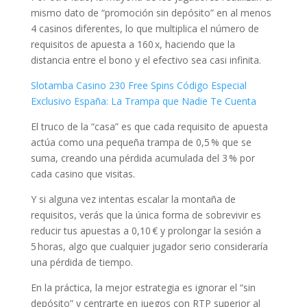
mismo dato de “promoción sin depósito” en al menos
4 casinos diferentes, lo que multiplica el número de
requisitos de apuesta a 160 x, haciendo que la
distancia entre el bono y el efectivo sea casi infinita.
Slotamba Casino 230 Free Spins Código Especial
Exclusivo España: La Trampa que Nadie Te Cuenta
El truco de la “casa” es que cada requisito de apuesta
actúa como una pequeña trampa de 0,5 % que se
suma, creando una pérdida acumulada del 3 % por
cada casino que visitas.
Y si alguna vez intentas escalar la montaña de
requisitos, verás que la única forma de sobrevivir es
reducir tus apuestas a 0,10 € y prolongar la sesión a
5 horas, algo que cualquier jugador serio consideraría
una pérdida de tiempo.
En la práctica, la mejor estrategia es ignorar el “sin
depósito” y centrarte en juegos con RTP superior al