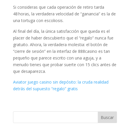
Si consideras que cada operación de retiro tarda
48 horas, la verdadera velocidad de “ganancia” es la de
una tortuga con escoliosis.
Al final del día, la única satisfacción que queda es el
placer de haber descubierto que el “regalo” nunca fue
gratuito. Ahora, la verdadera molestia: el botón de
“cierre de sesión” en la interfaz de 888casino es tan
pequeño que parece escrito con una aguja, y a
menudo tienes que probar suerte con 15 clics antes de
que desaparezca.
Aviator juego casino sin depósito: la cruda realidad
detrás del supuesto “regalo” gratis