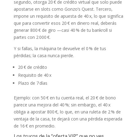
segundo, otorga 20 € de crédito virtual que solo puede
apostarse en slots como Gonzo’s Quest. Tercero,
impone un requisito de apuesta de 40 x, lo que significa
que para convertir esos 20 € en dinero real, deberás
generar 800 € de giro —casi 40 % de tu bankroll si
partes con 2 000 €.
Y si fallas, la máquina te devuelve el 0 % de tus
pérdidas; la casa nunca pierde.
20 € de crédito
Requisito de 40 x
Plazo de 7 días
Ejemplo: con 50 € en tu cuenta real, el 20 € de bono
parece una mejora del 40 %; sin embargo, el 40 x
obliga a apostar 800 €, lo que, en una ruleta de 2 % de
ventaja de la casa, te dejará con una pérdida esperada
de 16 € en promedio.
Los trucos de la “oferta VIP” que no ves