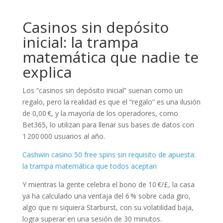
Casinos sin depósito
inicial: la trampa
matemática que nadie te
explica
Los “casinos sin depósito inicial” suenan como un
regalo, pero la realidad es que el “regalo” es una ilusión
de 0,00 €, y la mayoría de los operadores, como
Bet365, lo utilizan para llenar sus bases de datos con
1 200 000 usuarios al año.
Cashwin casino 50 free spins sin requisito de apuesta:
la trampa matemática que todos aceptan
Y mientras la gente celebra el bono de 10 €/£, la casa
ya ha calculado una ventaja del 6 % sobre cada giro,
algo que ni siquiera Starburst, con su volatilidad baja,
logra superar en una sesión de 30 minutos.