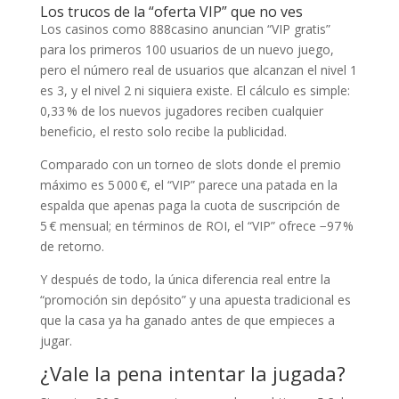
Los trucos de la “oferta VIP” que no ves
Los casinos como 888casino anuncian “VIP gratis”
para los primeros 100 usuarios de un nuevo juego,
pero el número real de usuarios que alcanzan el nivel 1
es 3, y el nivel 2 ni siquiera existe. El cálculo es simple:
0,33 % de los nuevos jugadores reciben cualquier
beneficio, el resto solo recibe la publicidad.
Comparado con un torneo de slots donde el premio
máximo es 5 000 €, el “VIP” parece una patada en la
espalda que apenas paga la cuota de suscripción de
5 € mensual; en términos de ROI, el “VIP” ofrece −97 %
de retorno.
Y después de todo, la única diferencia real entre la
“promoción sin depósito” y una apuesta tradicional es
que la casa ya ha ganado antes de que empieces a
jugar.
¿Vale la pena intentar la jugada?