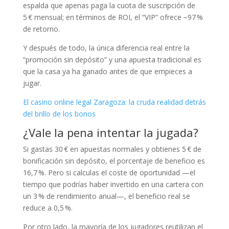
espalda que apenas paga la cuota de suscripción de
5 € mensual; en términos de ROI, el “VIP” ofrece −97 %
de retorno.
Y después de todo, la única diferencia real entre la
“promoción sin depósito” y una apuesta tradicional es
que la casa ya ha ganado antes de que empieces a
jugar.
El casino online legal Zaragoza: la cruda realidad detrás
del brillo de los bonos
¿Vale la pena intentar la jugada?
Si gastas 30 € en apuestas normales y obtienes 5 € de
bonificación sin depósito, el porcentaje de beneficio es
16,7 %. Pero si calculas el coste de oportunidad —el
tiempo que podrías haber invertido en una cartera con
un 3 % de rendimiento anual—, el beneficio real se
reduce a 0,5 %.
Por otro lado, la mayoría de los jugadores reutilizan el