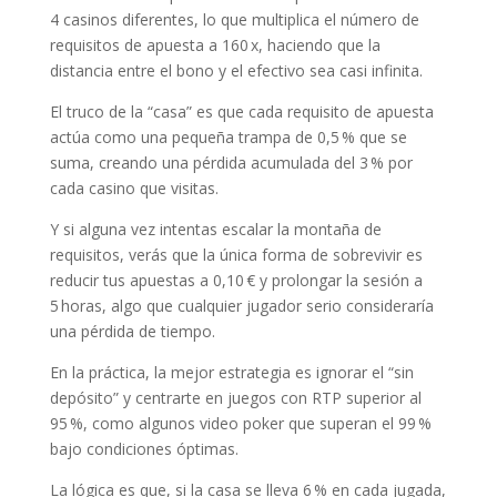
4 casinos diferentes, lo que multiplica el número de
requisitos de apuesta a 160 x, haciendo que la
distancia entre el bono y el efectivo sea casi infinita.
El truco de la “casa” es que cada requisito de apuesta
actúa como una pequeña trampa de 0,5 % que se
suma, creando una pérdida acumulada del 3 % por
cada casino que visitas.
Y si alguna vez intentas escalar la montaña de
requisitos, verás que la única forma de sobrevivir es
reducir tus apuestas a 0,10 € y prolongar la sesión a
5 horas, algo que cualquier jugador serio consideraría
una pérdida de tiempo.
En la práctica, la mejor estrategia es ignorar el “sin
depósito” y centrarte en juegos con RTP superior al
95 %, como algunos video poker que superan el 99 %
bajo condiciones óptimas.
La lógica es que, si la casa se lleva 6 % en cada jugada,