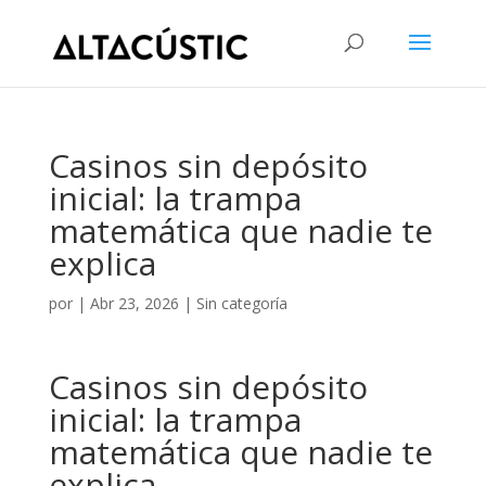
Casinos sin depósito
inicial: la trampa
matemática que nadie te
explica
por
|
Abr 23, 2026
| Sin categoría
Casinos sin depósito
inicial: la trampa
matemática que nadie te
explica