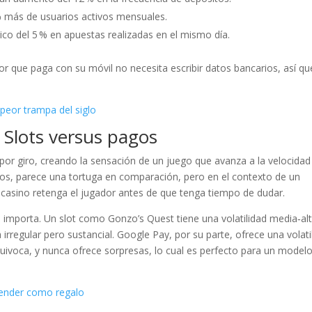
% más de usuarios activos mensuales.
pico del 5 % en apuestas realizadas en el mismo día.
or que paga con su móvil no necesita escribir datos bancarios, así qu
 peor trampa del siglo
 Slots versus pagos
por giro, creando la sensación de un juego que avanza a la velocidad
ndos, parece una tortuga en comparación, pero en el contexto de un
l casino retenga el jugador antes de que tenga tiempo de dudar.
n importa. Un slot como Gonzo’s Quest tiene una volatilidad media‑alt
irregular pero sustancial. Google Pay, por su parte, ofrece una volati
quivoca, y nunca ofrece sorpresas, lo cual es perfecto para un model
 vender como regalo