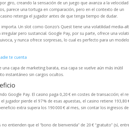
por giro, creando la sensación de un juego que avanza a la velocidad
ndos, parece una tortuga en comparación, pero en el contexto de un
l casino retenga el jugador antes de que tenga tiempo de dudar.
n importa. Un slot como Gonzo’s Quest tiene una volatilidad media‑alt
irregular pero sustancial. Google Pay, por su parte, ofrece una volati
quivoca, y nunca ofrece sorpresas, lo cual es perfecto para un model
nadie te cuenta
e una capa de marketing barata, esa capa se vuelve aún más inútil
ito instantáneo sin cargos ocultos.
eficio
o Google Pay. El casino paga 0,20 € en costes de transacción; el re
i el jugador pierde el 97 % de esas apuestas, el casino retiene 193,80 
eneficio extra supera los 190 000 € al mes, sin contar los ingresos de
 no entienden que el “bono de bienvenida” de 20 € “gratuito” (sí, entr