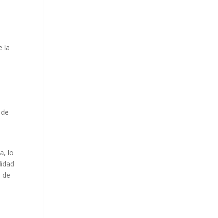
e la
 de
a, lo
lidad
o de