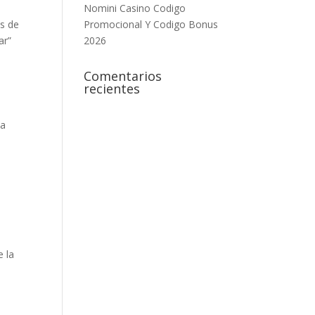
Nomini Casino Codigo
os de
Promocional Y Codigo Bonus
ar”
2026
Comentarios
recientes
na
e la