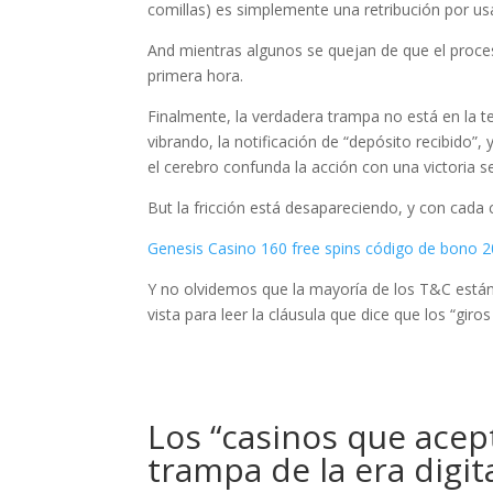
comillas) es simplemente una retribución por us
And mientras algunos se quejan de que el proces
primera hora.
Finalmente, la verdadera trampa no está en la te
vibrando, la notificación de “depósito recibido”, 
el cerebro confunda la acción con una victoria s
But la fricción está desapareciendo, y con cada c
Genesis Casino 160 free spins código de bono 2
Y no olvidemos que la mayoría de los T&C están e
vista para leer la cláusula que dice que los “giro
Los “casinos que acep
trampa de la era digit