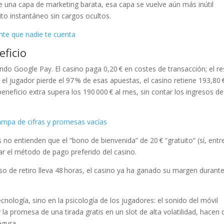
e una capa de marketing barata, esa capa se vuelve aún más inútil
ito instantáneo sin cargos ocultos.
ante que nadie te cuenta
eficio
o Google Pay. El casino paga 0,20 € en costes de transacción; el re
i el jugador pierde el 97 % de esas apuestas, el casino retiene 193,80 
eneficio extra supera los 190 000 € al mes, sin contar los ingresos de
ampa de cifras y promesas vacías
 no entienden que el “bono de bienvenida” de 20 € “gratuito” (sí, entr
ar el método de pago preferido del casino.
o de retiro lleva 48 horas, el casino ya ha ganado su margen durante
cnología, sino en la psicología de los jugadores: el sonido del móvil
y la promesa de una tirada gratis en un slot de alta volatilidad, hacen
egura.