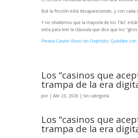
But la fricción está desapareciendo, y con cada c
Y no olvidemos que la mayoría de los T&C están e
vista para leer la cláusula que dice que los “giro
Pinana Casino Bono sin Depósito: Quédate con 
Los “casinos que acep
trampa de la era digit
por
|
Abr 23, 2026
| Sin categoría
Los “casinos que acep
trampa de la era digit