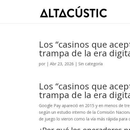
Los “casinos que acep
trampa de la era digit
por
|
Abr 23, 2026
| Sin categoría
Los “casinos que acep
trampa de la era digit
Google Pay apareció en 2015 y en menos de tres
según un estudio interno de la Comisión Naciona
de juego lo vieron como la vía más rápida para co