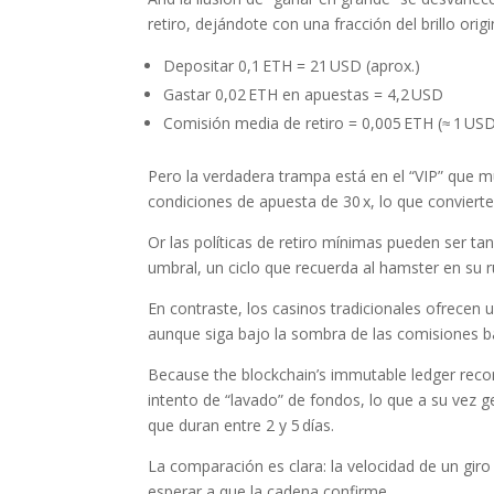
retiro, dejándote con una fracción del brillo origi
Depositar 0,1 ETH = 21 USD (aprox.)
Gastar 0,02 ETH en apuestas = 4,2 USD
Comisión media de retiro = 0,005 ETH (≈ 1 US
Pero la verdadera trampa está en el “VIP” que m
condiciones de apuesta de 30 x, lo que convierte
Or las políticas de retiro mínimas pueden ser t
umbral, un ciclo que recuerda al hamster en su 
En contraste, los casinos tradicionales ofrecen
aunque siga bajo la sombra de las comisiones b
Because the blockchain’s immutable ledger recor
intento de “lavado” de fondos, lo que a su vez 
que duran entre 2 y 5 días.
La comparación es clara: la velocidad de un giro
esperar a que la cadena confirme.