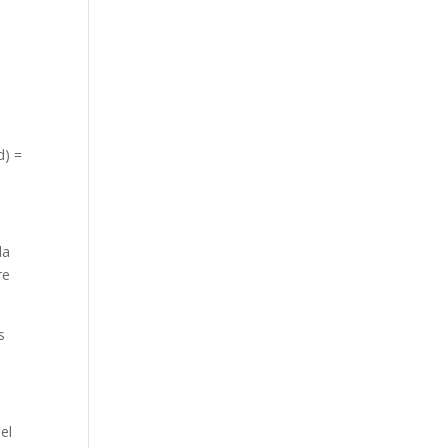
d) =
da
re
s
el