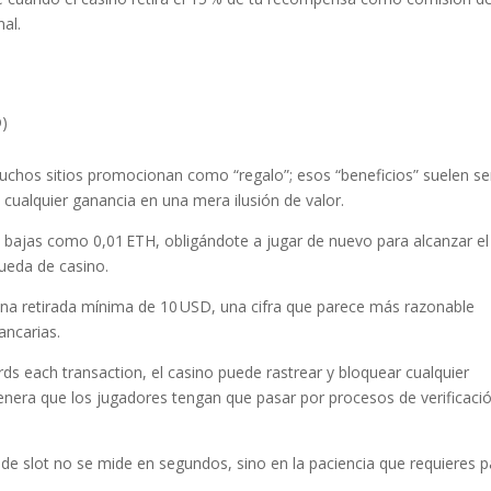
nal.
D)
uchos sitios promocionan como “regalo”; esos “beneficios” suelen se
 cualquier ganancia en una mera ilusión de valor.
an bajas como 0,01 ETH, obligándote a jugar de nuevo para alcanzar el
rueda de casino.
 una retirada mínima de 10 USD, una cifra que parece más razonable
ancarias.
ds each transaction, el casino puede rastrear y bloquear cualquier
genera que los jugadores tengan que pasar por procesos de verificaci
 de slot no se mide en segundos, sino en la paciencia que requieres p