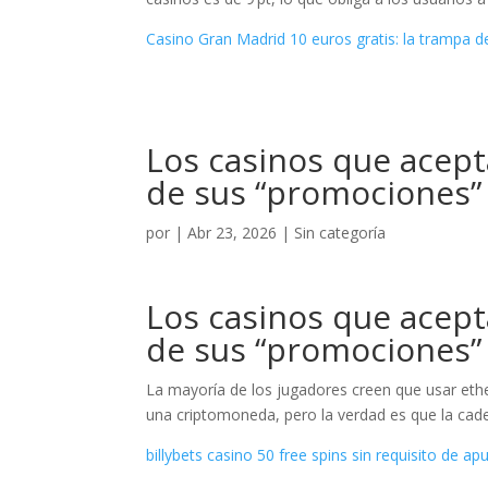
Casino Gran Madrid 10 euros gratis: la trampa de
Los casinos que acept
de sus “promociones”
por
|
Abr 23, 2026
| Sin categoría
Los casinos que acept
de sus “promociones”
La mayoría de los jugadores creen que usar eth
una criptomoneda, pero la verdad es que la ca
billybets casino 50 free spins sin requisito de 