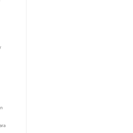
r
ón
ara