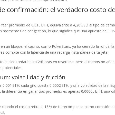
de confirmación: el verdadero costo de
fee” promedio de 0,015 ETH, equivalente a 4,20 USD al tipo de camb
 en momentos de congestión, lo que significa que una apuesta de 0,0
 en un bloque, el casino, como PokerStars, ya ha cerrado la ronda; la
ez compite con la latencia de una recarga instantánea de tarjeta.
ito suelen tardar hasta 24 horas en revertirse, pero al menos no aña
s potenciales.
um: volatilidad y fricción
0,001 ETH; cada giro cuesta 0,0002 ETH, y si la volatilidad de la má
t, la diferencia en ganancias promedio es apenas 0,00005 ETH, una ci
ce cuando el casino retira el 15 % de tu recompensa como comisión d
nal.