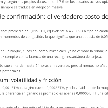
m y, según sus propios datos, solo el 7 % de los usuarios activos op
o siempre se traduce en adopción masiva.
de confirmación: el verdadero costo de
fee” promedio de 0,015 ETH, equivalente a 4,20 USD al tipo de camb
 en momentos de congestión, lo que significa que una apuesta de 0,0
 en un bloque, el casino, como PokerStars, ya ha cerrado la ronda; la
ez compite con la latencia de una recarga instantánea de tarjeta.
ito suelen tardar hasta 24 horas en revertirse, pero al menos no aña
s potenciales.
um: volatilidad y fricción
0,001 ETH; cada giro cuesta 0,0002 ETH, y si la volatilidad de la má
t, la diferencia en ganancias promedio es apenas 0,00005 ETH, una ci
ce cuando el casino retira el 15 % de tu recompensa como comisión d