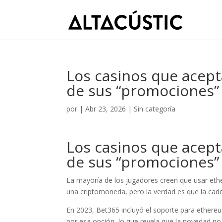
Los casinos que acept
de sus “promociones”
por
|
Abr 23, 2026
| Sin categoría
Los casinos que acept
de sus “promociones”
La mayoría de los jugadores creen que usar eth
una criptomoneda, pero la verdad es que la ca
En 2023, Bet365 incluyó el soporte para ethereu
por esa opción, lo que revela que la novedad n