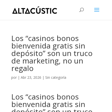
Los “casinos bonos
bienvenida gratis sin
depósito” son un truco
de marketing, no un
regalo
por
|
Abr 23, 2026
| Sin categoría
Los “casinos bonos
bienvenida gratis sin
depósito” son un truco