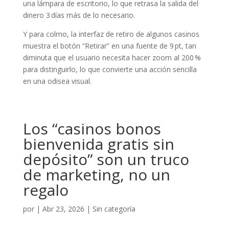
una lámpara de escritorio, lo que retrasa la salida del
dinero 3 días más de lo necesario.
Y para colmo, la interfaz de retiro de algunos casinos
muestra el botón “Retirar” en una fuente de 9 pt, tan
diminuta que el usuario necesita hacer zoom al 200 %
para distinguirlo, lo que convierte una acción sencilla
en una odisea visual.
Los “casinos bonos
bienvenida gratis sin
depósito” son un truco
de marketing, no un
regalo
por
|
Abr 23, 2026
| Sin categoría