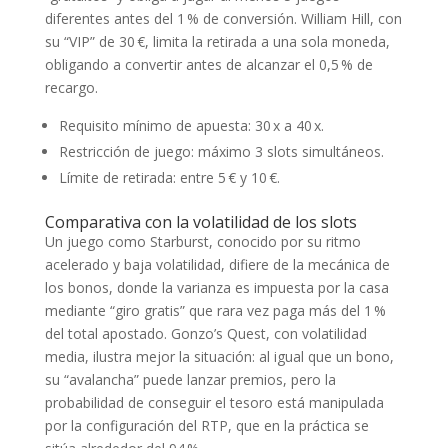
diferentes antes del 1 % de conversión. William Hill, con
su “VIP” de 30 €, limita la retirada a una sola moneda,
obligando a convertir antes de alcanzar el 0,5 % de
recargo.
Requisito mínimo de apuesta: 30 x a 40 x.
Restricción de juego: máximo 3 slots simultáneos.
Límite de retirada: entre 5 € y 10 €.
Comparativa con la volatilidad de los slots
Un juego como Starburst, conocido por su ritmo
acelerado y baja volatilidad, difiere de la mecánica de
los bonos, donde la varianza es impuesta por la casa
mediante “giro gratis” que rara vez paga más del 1 %
del total apostado. Gonzo’s Quest, con volatilidad
media, ilustra mejor la situación: al igual que un bono,
su “avalancha” puede lanzar premios, pero la
probabilidad de conseguir el tesoro está manipulada
por la configuración del RTP, que en la práctica se