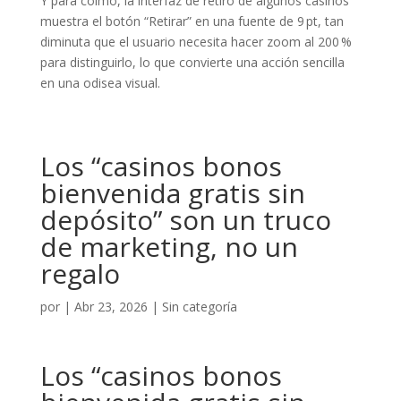
Y para colmo, la interfaz de retiro de algunos casinos
muestra el botón “Retirar” en una fuente de 9 pt, tan
diminuta que el usuario necesita hacer zoom al 200 %
para distinguirlo, lo que convierte una acción sencilla
en una odisea visual.
Los “casinos bonos
bienvenida gratis sin
depósito” son un truco
de marketing, no un
regalo
por
|
Abr 23, 2026
| Sin categoría
Los “casinos bonos