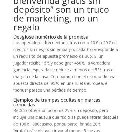
bienvenida gratis sin
depósito” son un truco
de marketing, no un
regalo
Desglose numérico de la promesa
Los operadores frecuentan cifras como 10 € o 20 € en
créditos sin riesgo; sin embargo, cada € corresponde a
un requisito de apuesta promedio de 30 x. Si un
jugador recibe 15 € y debe girar 450 €, la verdadera
ganancia esperada se reduce a menos del 5 % tras el
margen de la casa. Comparado con el retorno de una
apuesta directa del 95 % en una ruleta europea, el
“bonus” parece una pérdida de tiempo.
Ejemplos de trampas ocultas en marcas
conocidas
Bet365 ofrece un bono de 25 € sin depósito, pero
incluye una cláusula que “solo se puede retirar después
de 100 x”. 888casino, por su parte, brinda 20 €
“gratuitos” y obliga a jugar al menos 5 juegos