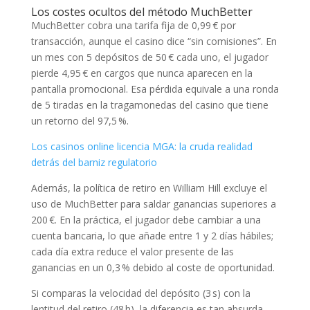
Los costes ocultos del método MuchBetter
MuchBetter cobra una tarifa fija de 0,99 € por
transacción, aunque el casino dice “sin comisiones”. En
un mes con 5 depósitos de 50 € cada uno, el jugador
pierde 4,95 € en cargos que nunca aparecen en la
pantalla promocional. Esa pérdida equivale a una ronda
de 5 tiradas en la tragamonedas del casino que tiene
un retorno del 97,5 %.
Los casinos online licencia MGA: la cruda realidad
detrás del barniz regulatorio
Además, la política de retiro en William Hill excluye el
uso de MuchBetter para saldar ganancias superiores a
200 €. En la práctica, el jugador debe cambiar a una
cuenta bancaria, lo que añade entre 1 y 2 días hábiles;
cada día extra reduce el valor presente de las
ganancias en un 0,3 % debido al coste de oportunidad.
Si comparas la velocidad del depósito (3 s) con la
lentitud del retiro (48 h), la diferencia es tan absurda