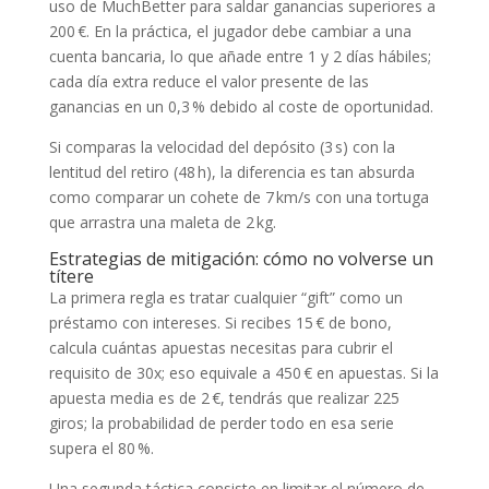
uso de MuchBetter para saldar ganancias superiores a
200 €. En la práctica, el jugador debe cambiar a una
cuenta bancaria, lo que añade entre 1 y 2 días hábiles;
cada día extra reduce el valor presente de las
ganancias en un 0,3 % debido al coste de oportunidad.
Si comparas la velocidad del depósito (3 s) con la
lentitud del retiro (48 h), la diferencia es tan absurda
como comparar un cohete de 7 km/s con una tortuga
que arrastra una maleta de 2 kg.
Estrategias de mitigación: cómo no volverse un
títere
La primera regla es tratar cualquier “gift” como un
préstamo con intereses. Si recibes 15 € de bono,
calcula cuántas apuestas necesitas para cubrir el
requisito de 30x; eso equivale a 450 € en apuestas. Si la
apuesta media es de 2 €, tendrás que realizar 225
giros; la probabilidad de perder todo en esa serie
supera el 80 %.
Una segunda táctica consiste en limitar el número de