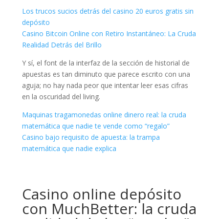
Los trucos sucios detrás del casino 20 euros gratis sin
depósito
Casino Bitcoin Online con Retiro Instantáneo: La Cruda
Realidad Detrás del Brillo
Y sí, el font de la interfaz de la sección de historial de
apuestas es tan diminuto que parece escrito con una
aguja; no hay nada peor que intentar leer esas cifras
en la oscuridad del living.
Maquinas tragamonedas online dinero real: la cruda
matemática que nadie te vende como “regalo”
Casino bajo requisito de apuesta: la trampa
matemática que nadie explica
Casino online depósito
con MuchBetter: la cruda