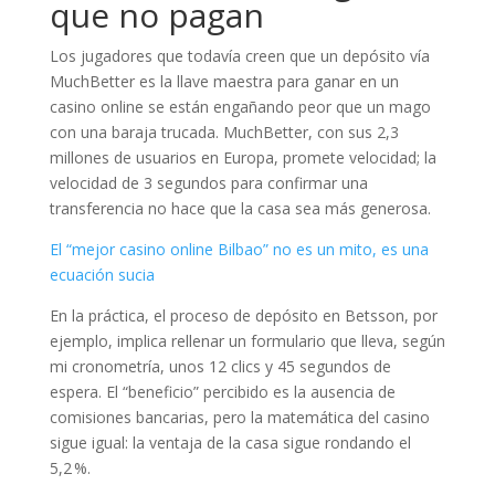
que no pagan
Los jugadores que todavía creen que un depósito vía
MuchBetter es la llave maestra para ganar en un
casino online se están engañando peor que un mago
con una baraja trucada. MuchBetter, con sus 2,3
millones de usuarios en Europa, promete velocidad; la
velocidad de 3 segundos para confirmar una
transferencia no hace que la casa sea más generosa.
El “mejor casino online Bilbao” no es un mito, es una
ecuación sucia
En la práctica, el proceso de depósito en Betsson, por
ejemplo, implica rellenar un formulario que lleva, según
mi cronometría, unos 12 clics y 45 segundos de
espera. El “beneficio” percibido es la ausencia de
comisiones bancarias, pero la matemática del casino
sigue igual: la ventaja de la casa sigue rondando el
5,2 %.