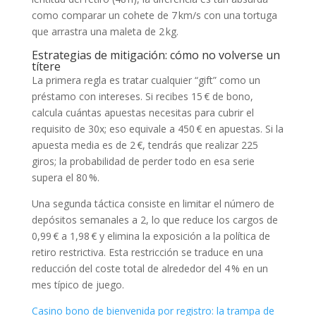
como comparar un cohete de 7 km/s con una tortuga
que arrastra una maleta de 2 kg.
Estrategias de mitigación: cómo no volverse un
títere
La primera regla es tratar cualquier “gift” como un
préstamo con intereses. Si recibes 15 € de bono,
calcula cuántas apuestas necesitas para cubrir el
requisito de 30x; eso equivale a 450 € en apuestas. Si la
apuesta media es de 2 €, tendrás que realizar 225
giros; la probabilidad de perder todo en esa serie
supera el 80 %.
Una segunda táctica consiste en limitar el número de
depósitos semanales a 2, lo que reduce los cargos de
0,99 € a 1,98 € y elimina la exposición a la política de
retiro restrictiva. Esta restricción se traduce en una
reducción del coste total de alrededor del 4 % en un
mes típico de juego.
Casino bono de bienvenida por registro: la trampa de