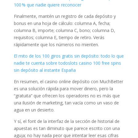
100 % que nadie quiere reconocer
Finalmente, mantén un registro de cada depósito y
bonus en una hoja de cálculo: columna A, fecha;
columna B, importe; columna C, bono; columna D,
requisitos; columna E, tiempo de retiro. Verás
rápidamente que los números no mienten.
El mito de los 100 giros gratis sin depósito: todo lo que
nadie te cuenta sobre todoslots casino 100 free spins
sin depósito al instante España
En resumen, el casino online depósito con MuchBetter
es una solución rápida para mover dinero, pero la
“gratuita” que ofrecen los operadores no es más que
una ilusión de marketing, tan vacía como un vaso de
agua en un desierto.
Y sí, el font de la interfaz de la sección de historial de
apuestas es tan diminuto que parece escrito con una
aguja; no hay nada peor que intentar leer esas cifras