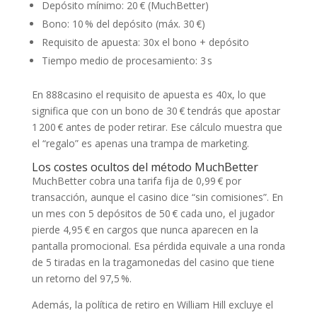
Depósito mínimo: 20 € (MuchBetter)
Bono: 10 % del depósito (máx. 30 €)
Requisito de apuesta: 30x el bono + depósito
Tiempo medio de procesamiento: 3 s
En 888casino el requisito de apuesta es 40x, lo que
significa que con un bono de 30 € tendrás que apostar
1 200 € antes de poder retirar. Ese cálculo muestra que
el “regalo” es apenas una trampa de marketing.
Los costes ocultos del método MuchBetter
MuchBetter cobra una tarifa fija de 0,99 € por
transacción, aunque el casino dice “sin comisiones”. En
un mes con 5 depósitos de 50 € cada uno, el jugador
pierde 4,95 € en cargos que nunca aparecen en la
pantalla promocional. Esa pérdida equivale a una ronda
de 5 tiradas en la tragamonedas del casino que tiene
un retorno del 97,5 %.
Además, la política de retiro en William Hill excluye el