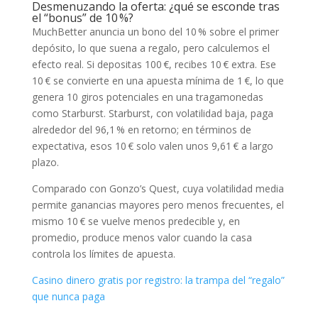
Desmenuzando la oferta: ¿qué se esconde tras
el “bonus” de 10 %?
MuchBetter anuncia un bono del 10 % sobre el primer
depósito, lo que suena a regalo, pero calculemos el
efecto real. Si depositas 100 €, recibes 10 € extra. Ese
10 € se convierte en una apuesta mínima de 1 €, lo que
genera 10 giros potenciales en una tragamonedas
como Starburst. Starburst, con volatilidad baja, paga
alrededor del 96,1 % en retorno; en términos de
expectativa, esos 10 € solo valen unos 9,61 € a largo
plazo.
Comparado con Gonzo’s Quest, cuya volatilidad media
permite ganancias mayores pero menos frecuentes, el
mismo 10 € se vuelve menos predecible y, en
promedio, produce menos valor cuando la casa
controla los límites de apuesta.
Casino dinero gratis por registro: la trampa del “regalo”
que nunca paga