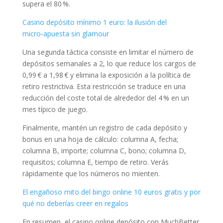
supera el 80 %.
Casino depósito mínimo 1 euro: la ilusión del
micro‑apuesta sin glamour
Una segunda táctica consiste en limitar el número de
depósitos semanales a 2, lo que reduce los cargos de
0,99 € a 1,98 € y elimina la exposición a la política de
retiro restrictiva. Esta restricción se traduce en una
reducción del coste total de alrededor del 4 % en un
mes típico de juego.
Finalmente, mantén un registro de cada depósito y
bonus en una hoja de cálculo: columna A, fecha;
columna B, importe; columna C, bono; columna D,
requisitos; columna E, tiempo de retiro. Verás
rápidamente que los números no mienten.
El engañoso mito del bingo online 10 euros gratis y por
qué no deberías creer en regalos
En resumen, el casino online depósito con MuchBetter