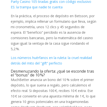
Party Casino 105 tiradas gratis con código exclusivo
ES: la trampa que nadie te cuenta
En la práctica, el proceso de depósito en Betsson, por
ejemplo, implica rellenar un formulario que lleva, según
mi cronometría, unos 12 clics y 45 segundos de
espera. El “beneficio” percibido es la ausencia de
comisiones bancarias, pero la matemática del casino
sigue igual: la ventaja de la casa sigue rondando el
5,2 %.
Los números huérfanos en la ruleta: la cruel realidad
detrás del mito del “gift” perfecto
Desmenuzando la oferta: ¿qué se esconde tras
el “bonus” de 10 %?
MuchBetter anuncia un bono del 10 % sobre el primer
depósito, lo que suena a regalo, pero calculemos el
efecto real. Si depositas 100 €, recibes 10 € extra. Ese
10 € se convierte en una apuesta mínima de 1 €, lo que
genera 10 giros potenciales en una tragamonedas