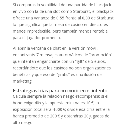
Si comparas la volatilidad de una partida de blackjack
en vivo con la de una slot como Starburst, el blackjack
ofrece una varianza de 0,55 frente al 0,80 de Starburst,
lo que significa que la mesa de casino en directo es
menos impredecible, pero también menos rentable
para el jugador promedio.
Al abrir la ventana de chat en la versión móvil,
encontrarás 7 mensajes automáticos de “promoción”
que intentan engancharte con un “gift” de 5 euros,
recordándote que los casinos no son organizaciones
benéficas y que eso de “gratis” es una ilusión de
marketing.
Estrategias frías para no morir en el intento
Calcula siempre la relación riesgo‑recompensa: si el
bono exige 40x y la apuesta mínima es 10 €, la
exposición total será 4 000 €; divide esa cifra entre la
banca promedio de 200 € y obtendrás 20 jugadas de
alto riesgo.