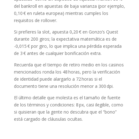
del bankroll en apuestas de baja varianza (por ejemplo,
0,10 € en ruleta europea) mientras cumples los
requisitos de rollover.
Si prefieres la slot, apuesta 0,20 € en Gonzo’s Quest
durante 200 giros; la expectativa matemática es de
-0,015 € por giro, lo que implica una pérdida esperada
de 3 € antes de cualquier bonificación extra.
Recuerda que el tiempo de retiro medio en los casinos
mencionados ronda los 48 horas, pero la verificación
de identidad puede alargarlo a 72 horas si el
documento tiene una resolución menor a 300 dpi.
El último detalle que molesta es el tamaño de fuente
de los términos y condiciones: 8 px, casi ilegible, como
si quisieran que la gente no descubra que el “bono”
está cargado de cláusulas ocultas.