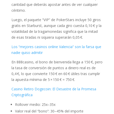
cantidad que deberás apostar antes de ver cualquier
céntimo.
Luego, el paquete “VIP” de PokerStars incluye 50 giros
gratis en Starburst, aunque cada giro cuesta 0,10 € y la
volatilidad de la tragamonedas significa que la mitad
de esas tiradas ni siquiera superarán 0,05 €.
Los “mejores casinos online Valencia” son la farsa que
nadie quiso admitir
En 888casino, el bono de bienvenida llega a 150 €, pero
la tasa de conversión de puntos a dinero real es de
0,4 €, lo que convierte 150 € en 60 € útiles tras cumplir
la apuesta mínima de 5 × 150 € = 750 €.
Casino Retiro Dogecoin: El Desastre de la Promesa
Criptográfica
Rollover medio: 25x–35x
Valor real del “bono”: 30–45% del importe