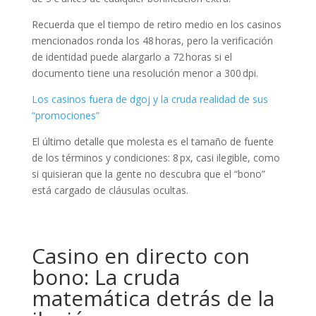
Recuerda que el tiempo de retiro medio en los casinos
mencionados ronda los 48 horas, pero la verificación
de identidad puede alargarlo a 72 horas si el
documento tiene una resolución menor a 300 dpi.
Los casinos fuera de dgoj y la cruda realidad de sus
“promociones”
El último detalle que molesta es el tamaño de fuente
de los términos y condiciones: 8 px, casi ilegible, como
si quisieran que la gente no descubra que el “bono”
está cargado de cláusulas ocultas.
Casino en directo con
bono: La cruda
matemática detrás de la