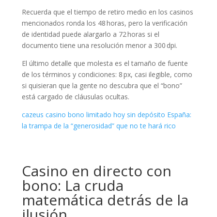
Recuerda que el tiempo de retiro medio en los casinos
mencionados ronda los 48 horas, pero la verificación
de identidad puede alargarlo a 72 horas si el
documento tiene una resolución menor a 300 dpi.
El último detalle que molesta es el tamaño de fuente
de los términos y condiciones: 8 px, casi ilegible, como
si quisieran que la gente no descubra que el “bono”
está cargado de cláusulas ocultas.
cazeus casino bono limitado hoy sin depósito España:
la trampa de la “generosidad” que no te hará rico
Casino en directo con
bono: La cruda
matemática detrás de la
ilusión