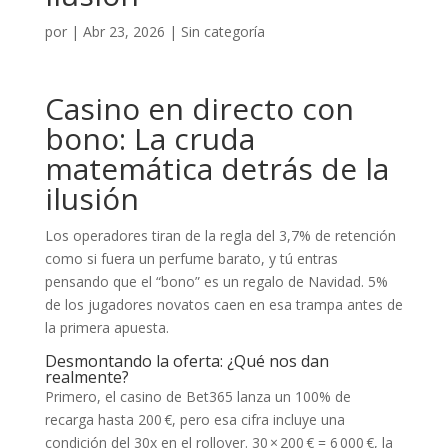
por
|
Abr 23, 2026
| Sin categoría
Casino en directo con
bono: La cruda
matemática detrás de la
ilusión
Los operadores tiran de la regla del 3,7% de retención
como si fuera un perfume barato, y tú entras
pensando que el “bono” es un regalo de Navidad. 5%
de los jugadores novatos caen en esa trampa antes de
la primera apuesta.
Desmontando la oferta: ¿Qué nos dan
realmente?
Primero, el casino de Bet365 lanza un 100% de
recarga hasta 200 €, pero esa cifra incluye una
condición del 30x en el rollover. 30 × 200 € = 6 000 €, la