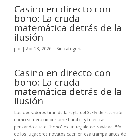
Casino en directo con
bono: La cruda
matemática detrás de la
ilusión
por
|
Abr 23, 2026
| Sin categoría
Casino en directo con
bono: La cruda
matemática detrás de la
ilusión
Los operadores tiran de la regla del 3,7% de retención
como si fuera un perfume barato, y tú entras
pensando que el “bono” es un regalo de Navidad. 5%
de los jugadores novatos caen en esa trampa antes de