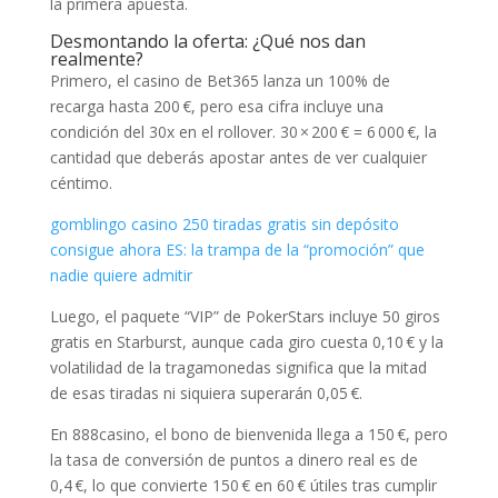
la primera apuesta.
Desmontando la oferta: ¿Qué nos dan
realmente?
Primero, el casino de Bet365 lanza un 100% de
recarga hasta 200 €, pero esa cifra incluye una
condición del 30x en el rollover. 30 × 200 € = 6 000 €, la
cantidad que deberás apostar antes de ver cualquier
céntimo.
gomblingo casino 250 tiradas gratis sin depósito
consigue ahora ES: la trampa de la “promoción” que
nadie quiere admitir
Luego, el paquete “VIP” de PokerStars incluye 50 giros
gratis en Starburst, aunque cada giro cuesta 0,10 € y la
volatilidad de la tragamonedas significa que la mitad
de esas tiradas ni siquiera superarán 0,05 €.
En 888casino, el bono de bienvenida llega a 150 €, pero
la tasa de conversión de puntos a dinero real es de
0,4 €, lo que convierte 150 € en 60 € útiles tras cumplir