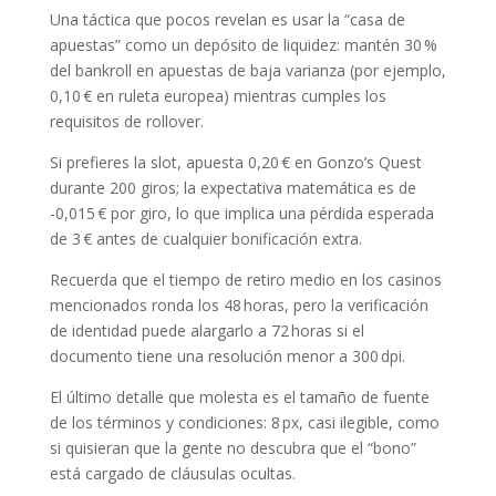
Una táctica que pocos revelan es usar la “casa de
apuestas” como un depósito de liquidez: mantén 30 %
del bankroll en apuestas de baja varianza (por ejemplo,
0,10 € en ruleta europea) mientras cumples los
requisitos de rollover.
Si prefieres la slot, apuesta 0,20 € en Gonzo’s Quest
durante 200 giros; la expectativa matemática es de
-0,015 € por giro, lo que implica una pérdida esperada
de 3 € antes de cualquier bonificación extra.
Recuerda que el tiempo de retiro medio en los casinos
mencionados ronda los 48 horas, pero la verificación
de identidad puede alargarlo a 72 horas si el
documento tiene una resolución menor a 300 dpi.
El último detalle que molesta es el tamaño de fuente
de los términos y condiciones: 8 px, casi ilegible, como
si quisieran que la gente no descubra que el “bono”
está cargado de cláusulas ocultas.