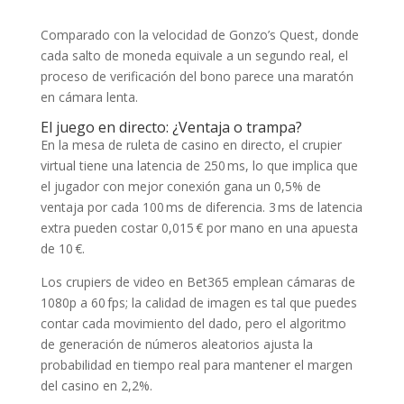
Comparado con la velocidad de Gonzo’s Quest, donde
cada salto de moneda equivale a un segundo real, el
proceso de verificación del bono parece una maratón
en cámara lenta.
El juego en directo: ¿Ventaja o trampa?
En la mesa de ruleta de casino en directo, el crupier
virtual tiene una latencia de 250 ms, lo que implica que
el jugador con mejor conexión gana un 0,5% de
ventaja por cada 100 ms de diferencia. 3 ms de latencia
extra pueden costar 0,015 € por mano en una apuesta
de 10 €.
Los crupiers de video en Bet365 emplean cámaras de
1080p a 60 fps; la calidad de imagen es tal que puedes
contar cada movimiento del dado, pero el algoritmo
de generación de números aleatorios ajusta la
probabilidad en tiempo real para mantener el margen
del casino en 2,2%.