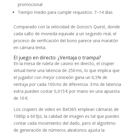
promocional
Tiempo medio para cumplir requisitos: 7–14 días
Comparado con la velocidad de Gonzo’s Quest, donde
cada salto de moneda equivale a un segundo real, el
proceso de verificación del bono parece una maratón
en cámara lenta.
El juego en directo: ¿Ventaja o trampa?
En la mesa de ruleta de casino en directo, el crupier
virtual tiene una latencia de 250 ms, lo que implica que
el jugador con mejor conexión gana un 0,5% de
ventaja por cada 100 ms de diferencia. 3 ms de latencia
extra pueden costar 0,015 € por mano en una apuesta
de 10 €.
Los crupiers de video en Bet365 emplean cámaras de
1080p a 60 fps; la calidad de imagen es tal que puedes
contar cada movimiento del dado, pero el algoritmo
de generación de números aleatorios ajusta la