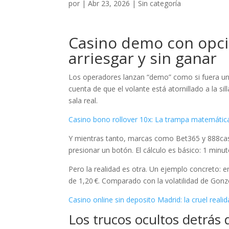
por
|
Abr 23, 2026
| Sin categoría
Casino demo con opcion
arriesgar y sin ganar
Los operadores lanzan “demo” como si fuera un
cuenta de que el volante está atornillado a la s
sala real.
Casino bono rollover 10x: La trampa matemática
Y mientras tanto, marcas como Bet365 y 888casi
presionar un botón. El cálculo es básico: 1 minut
Pero la realidad es otra. Un ejemplo concreto: e
de 1,20 €. Comparado con la volatilidad de Gonz
Casino online sin deposito Madrid: la cruel realida
Los trucos ocultos detrás d