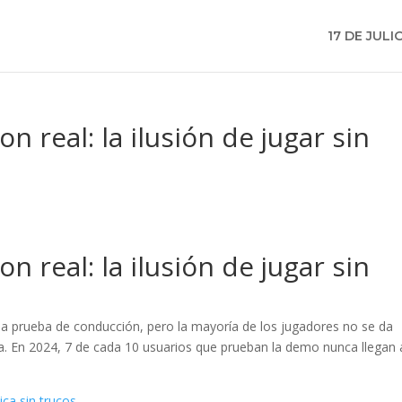
17 DE JULI
 real: la ilusión de jugar sin
 real: la ilusión de jugar sin
a prueba de conducción, pero la mayoría de los jugadores no se da
illa. En 2024, 7 de cada 10 usuarios que prueban la demo nunca llegan 
ica sin trucos