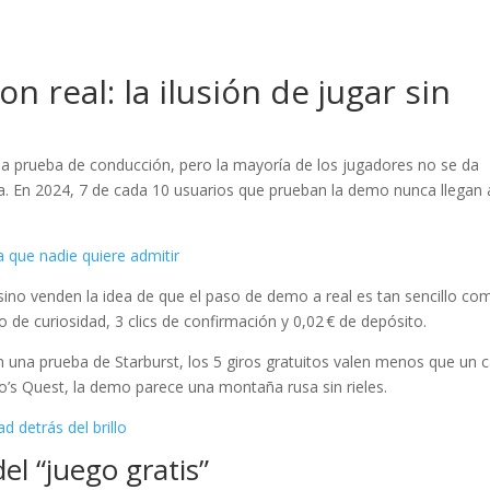
 real: la ilusión de jugar sin
a prueba de conducción, pero la mayoría de los jugadores no se da
illa. En 2024, 7 de cada 10 usuarios que prueban la demo nunca llegan 
 que nadie quiere admitir
no venden la idea de que el paso de demo a real es tan sencillo co
o de curiosidad, 3 clics de confirmación y 0,02 € de depósito.
n una prueba de Starburst, los 5 giros gratuitos valen menos que un 
o’s Quest, la demo parece una montaña rusa sin rieles.
d detrás del brillo
el “juego gratis”