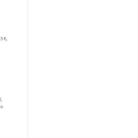
5 €,
n
l,
jo