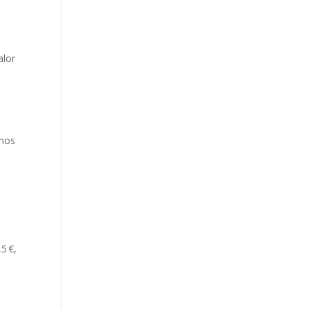
alor
enos
5 €,
n