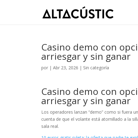
Casino demo con opcion
arriesgar y sin ganar
por
|
Abr 23, 2026
| Sin categoría
Casino demo con opcion
arriesgar y sin ganar
Los operadores lanzan “demo” como si fuera un
cuenta de que el volante está atornillado a la s
sala real.
10 euros gratis ruleta: la oferta que nadie te expl