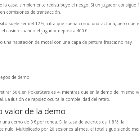
 la casa; simplemente redistribuye el riesgo. Si un jugador consigue 
 en comisiones de transacción.
to suele ser del 12 %, cifra que suena como una victoria, pero que 
 el casino cuando el jugador deposita 400 €.
mo una habitación de motel con una capa de pintura fresca; no hay
.
juegos de demo.
etirar 50 € en PokerStars es 4, mientras que en la demo del mismo v
l. La ilusión de rapidez oculta la complejidad del retiro.
o valor de la demo
na demo de 3 € por ronda. Si la tasa de aciertos es 1,8 %, la
e nulo. Multiplicado por 20 sesiones al mes, el total sigue siendo m