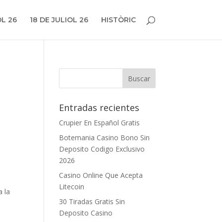
OL 26
18 DE JULIOL 26
HISTÒRIC
Entradas recientes
Crupier En Español Gratis
Botemania Casino Bono Sin
Deposito Codigo Exclusivo
2026
Casino Online Que Acepta
Litecoin
a la
30 Tiradas Gratis Sin
Deposito Casino