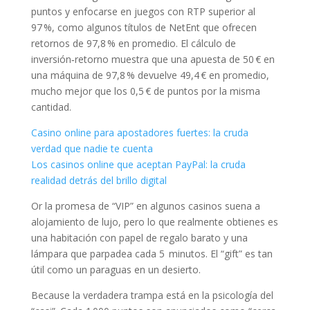
puntos y enfocarse en juegos con RTP superior al
97 %, como algunos títulos de NetEnt que ofrecen
retornos de 97,8 % en promedio. El cálculo de
inversión‑retorno muestra que una apuesta de 50 € en
una máquina de 97,8 % devuelve 49,4 € en promedio,
mucho mejor que los 0,5 € de puntos por la misma
cantidad.
Casino online para apostadores fuertes: la cruda
verdad que nadie te cuenta
Los casinos online que aceptan PayPal: la cruda
realidad detrás del brillo digital
Or la promesa de “VIP” en algunos casinos suena a
alojamiento de lujo, pero lo que realmente obtienes es
una habitación con papel de regalo barato y una
lámpara que parpadea cada 5 minutos. El “gift” es tan
útil como un paraguas en un desierto.
Because la verdadera trampa está en la psicología del