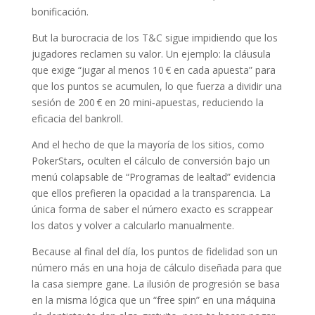
bonificación.
But la burocracia de los T&C sigue impidiendo que los
jugadores reclamen su valor. Un ejemplo: la cláusula
que exige “jugar al menos 10 € en cada apuesta” para
que los puntos se acumulen, lo que fuerza a dividir una
sesión de 200 € en 20 mini‑apuestas, reduciendo la
eficacia del bankroll.
And el hecho de que la mayoría de los sitios, como
PokerStars, oculten el cálculo de conversión bajo un
menú colapsable de “Programas de lealtad” evidencia
que ellos prefieren la opacidad a la transparencia. La
única forma de saber el número exacto es scrappear
los datos y volver a calcularlo manualmente.
Because al final del día, los puntos de fidelidad son un
número más en una hoja de cálculo diseñada para que
la casa siempre gane. La ilusión de progresión se basa
en la misma lógica que un “free spin” en una máquina