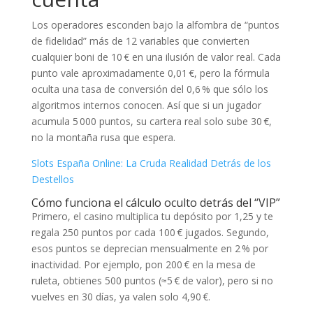
Los operadores esconden bajo la alfombra de “puntos
de fidelidad” más de 12 variables que convierten
cualquier boni de 10 € en una ilusión de valor real. Cada
punto vale aproximadamente 0,01 €, pero la fórmula
oculta una tasa de conversión del 0,6 % que sólo los
algoritmos internos conocen. Así que si un jugador
acumula 5 000 puntos, su cartera real solo sube 30 €,
no la montaña rusa que espera.
Slots España Online: La Cruda Realidad Detrás de los
Destellos
Cómo funciona el cálculo oculto detrás del “VIP”
Primero, el casino multiplica tu depósito por 1,25 y te
regala 250 puntos por cada 100 € jugados. Segundo,
esos puntos se deprecian mensualmente en 2 % por
inactividad. Por ejemplo, pon 200 € en la mesa de
ruleta, obtienes 500 puntos (≈5 € de valor), pero si no
vuelves en 30 días, ya valen solo 4,90 €.