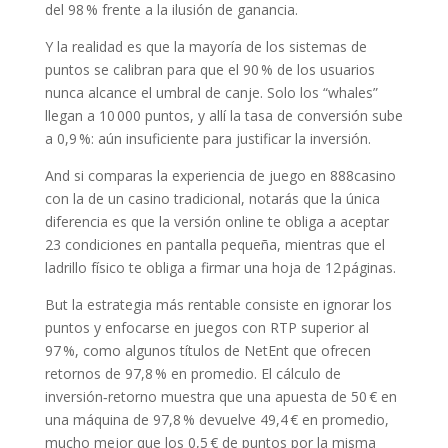
del 98 % frente a la ilusión de ganancia.
Y la realidad es que la mayoría de los sistemas de
puntos se calibran para que el 90 % de los usuarios
nunca alcance el umbral de canje. Solo los “whales”
llegan a 10 000 puntos, y allí la tasa de conversión sube
a 0,9 %: aún insuficiente para justificar la inversión.
And si comparas la experiencia de juego en 888casino
con la de un casino tradicional, notarás que la única
diferencia es que la versión online te obliga a aceptar
23 condiciones en pantalla pequeña, mientras que el
ladrillo físico te obliga a firmar una hoja de 12 páginas.
But la estrategia más rentable consiste en ignorar los
puntos y enfocarse en juegos con RTP superior al
97 %, como algunos títulos de NetEnt que ofrecen
retornos de 97,8 % en promedio. El cálculo de
inversión‑retorno muestra que una apuesta de 50 € en
una máquina de 97,8 % devuelve 49,4 € en promedio,
mucho mejor que los 0,5 € de puntos por la misma