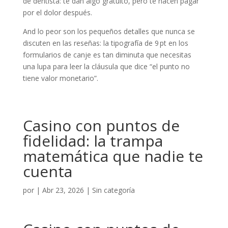
de dentista: te dan algo gratuito, pero te hacen pagar
por el dolor después.
And lo peor son los pequeños detalles que nunca se
discuten en las reseñas: la tipografía de 9 pt en los
formularios de canje es tan diminuta que necesitas
una lupa para leer la cláusula que dice “el punto no
tiene valor monetario”.
Casino con puntos de
fidelidad: la trampa
matemática que nadie te
cuenta
por
|
Abr 23, 2026
| Sin categoría