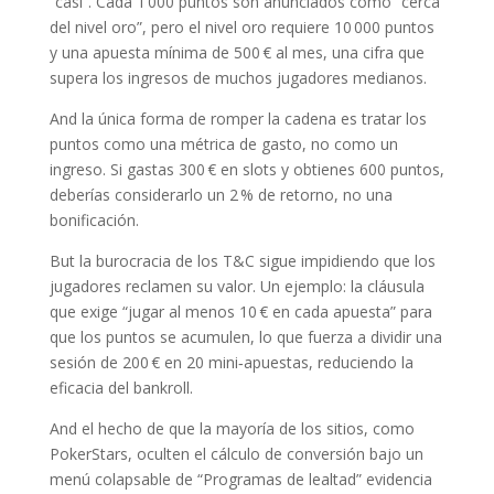
“casi”. Cada 1 000 puntos son anunciados como “cerca
del nivel oro”, pero el nivel oro requiere 10 000 puntos
y una apuesta mínima de 500 € al mes, una cifra que
supera los ingresos de muchos jugadores medianos.
And la única forma de romper la cadena es tratar los
puntos como una métrica de gasto, no como un
ingreso. Si gastas 300 € en slots y obtienes 600 puntos,
deberías considerarlo un 2 % de retorno, no una
bonificación.
But la burocracia de los T&C sigue impidiendo que los
jugadores reclamen su valor. Un ejemplo: la cláusula
que exige “jugar al menos 10 € en cada apuesta” para
que los puntos se acumulen, lo que fuerza a dividir una
sesión de 200 € en 20 mini‑apuestas, reduciendo la
eficacia del bankroll.
And el hecho de que la mayoría de los sitios, como
PokerStars, oculten el cálculo de conversión bajo un
menú colapsable de “Programas de lealtad” evidencia