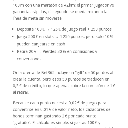
100 m con una maratón de 42 km: el primer jugador ve
ganancias rápidas, el segundo se queda mirando la
línea de meta sin moverse.
Deposita 100 € → 125 € de juego real + 250 puntos
Juega 500 € en slots → 1 250 puntos, pero sólo 10 %
pueden canjearse en cash
Retira 20 € → Pierdes 30 % en comisiones y
conversiones
Or la oferta de Bet365 incluye un “gift” de 50 puntos al
crear la cuenta, pero esos 50 puntos se traducen en
0,5 € de crédito, lo que apenas cubre la comisión de 1 €
al retirar.
Because cada punto necesita 0,02 € de juego para
convertirse en 0,01 € de valor neto, los cazadores de
bonos terminan gastando 2 € por cada punto
“gratuito”. El cálculo es simple: si gastas 100 € y