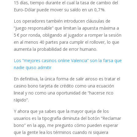
15 días, tiempo durante el cual la tasa de cambio del
Euro‑Dólar puede mover su saldo en un 0,7 %.
Los operadores también introducen cláusulas de
“juego responsable” que limitan la apuesta máxima a
5 € por ronda, obligando al jugador a romper la sesión
en al menos 40 partes para cumplir el rollover, lo que
aumenta la probabilidad de error humano.
Los “mejores casinos online Valencia” son la farsa que
nadie quiso admitir
En definitiva, la única forma de salir airoso es tratar el
casino bono tarjeta de crédito como una ecuación
lineal y no como una oportunidad de “hacerse rico
rápido”.
Y ahora que ya sabes que la mayor queja de los
usuarios es la tipografía diminuta del botón “Reclamar
bono” en la app, me pregunto cómo pueden esperar
que la gente lea los términos cuando ni siquiera