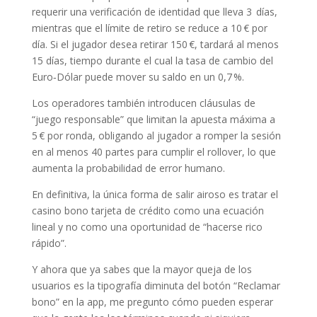
requerir una verificación de identidad que lleva 3 días,
mientras que el límite de retiro se reduce a 10 € por
día. Si el jugador desea retirar 150 €, tardará al menos
15 días, tiempo durante el cual la tasa de cambio del
Euro‑Dólar puede mover su saldo en un 0,7 %.
Los operadores también introducen cláusulas de
“juego responsable” que limitan la apuesta máxima a
5 € por ronda, obligando al jugador a romper la sesión
en al menos 40 partes para cumplir el rollover, lo que
aumenta la probabilidad de error humano.
En definitiva, la única forma de salir airoso es tratar el
casino bono tarjeta de crédito como una ecuación
lineal y no como una oportunidad de “hacerse rico
rápido”.
Y ahora que ya sabes que la mayor queja de los
usuarios es la tipografía diminuta del botón “Reclamar
bono” en la app, me pregunto cómo pueden esperar