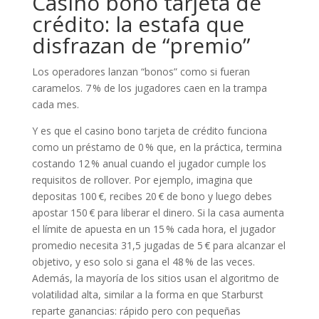
Casino bono tarjeta de
crédito: la estafa que
disfrazan de “premio”
Los operadores lanzan “bonos” como si fueran
caramelos. 7 % de los jugadores caen en la trampa
cada mes.
Y es que el casino bono tarjeta de crédito funciona
como un préstamo de 0 % que, en la práctica, termina
costando 12 % anual cuando el jugador cumple los
requisitos de rollover. Por ejemplo, imagina que
depositas 100 €, recibes 20 € de bono y luego debes
apostar 150 € para liberar el dinero. Si la casa aumenta
el límite de apuesta en un 15 % cada hora, el jugador
promedio necesita 31,5 jugadas de 5 € para alcanzar el
objetivo, y eso solo si gana el 48 % de las veces.
Además, la mayoría de los sitios usan el algoritmo de
volatilidad alta, similar a la forma en que Starburst
reparte ganancias: rápido pero con pequeñas