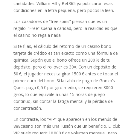
cantidades. William Hill y Bet365 ya publicaron esas
condiciones en la letra pequeña, pero pocos la leen.
Los cazadores de “free spins” piensan que es un
regalo. “Free” suena a caridad, pero la realidad es que
el casino no regala nada.
Si te fijas, el cálculo del retorno de un casino bono
tarjeta de crédito es tan exacto como una fórmula de
química. Supón que el bono ofrece un 200 % de tu
depósito, pero el rollover es 30×. Con un depósito de
50 €, el jugador necesita girar 1500 € antes de tocar el
primer euro del bono. Si la tabla de pago de Gonzo’s
Quest paga 0,5 € por giro medio, se requieren 3000
giros, lo que equivale a unas 15 horas de juego
continuo, sin contar la fatiga mental y la pérdida de
concentración.
En contraste, los “VIP” que aparecen en los menús de
888casino son más una ilusión que un beneficio. El club
VIP suele requerir 10 000 € de volumen mensual, pero