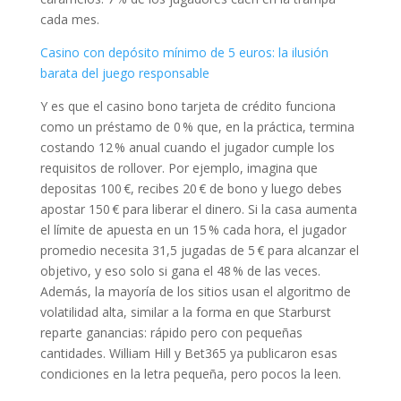
cada mes.
Casino con depósito mínimo de 5 euros: la ilusión
barata del juego responsable
Y es que el casino bono tarjeta de crédito funciona
como un préstamo de 0 % que, en la práctica, termina
costando 12 % anual cuando el jugador cumple los
requisitos de rollover. Por ejemplo, imagina que
depositas 100 €, recibes 20 € de bono y luego debes
apostar 150 € para liberar el dinero. Si la casa aumenta
el límite de apuesta en un 15 % cada hora, el jugador
promedio necesita 31,5 jugadas de 5 € para alcanzar el
objetivo, y eso solo si gana el 48 % de las veces.
Además, la mayoría de los sitios usan el algoritmo de
volatilidad alta, similar a la forma en que Starburst
reparte ganancias: rápido pero con pequeñas
cantidades. William Hill y Bet365 ya publicaron esas
condiciones en la letra pequeña, pero pocos la leen.