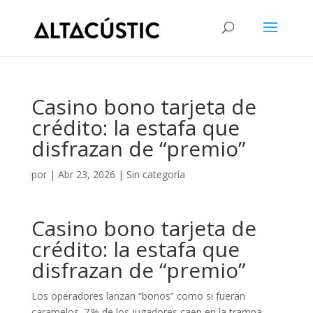
Casino bono tarjeta de
crédito: la estafa que
disfrazan de “premio”
por
|
Abr 23, 2026
| Sin categoría
Casino bono tarjeta de
crédito: la estafa que
disfrazan de “premio”
Los operadores lanzan “bonos” como si fueran
caramelos. 7 % de los jugadores caen en la trampa