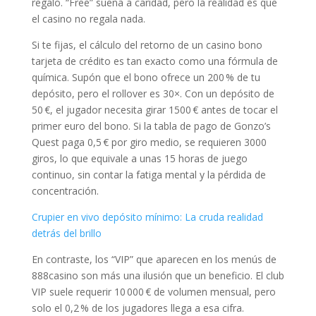
regalo. “Free” suena a caridad, pero la realidad es que
el casino no regala nada.
Si te fijas, el cálculo del retorno de un casino bono
tarjeta de crédito es tan exacto como una fórmula de
química. Supón que el bono ofrece un 200 % de tu
depósito, pero el rollover es 30×. Con un depósito de
50 €, el jugador necesita girar 1500 € antes de tocar el
primer euro del bono. Si la tabla de pago de Gonzo’s
Quest paga 0,5 € por giro medio, se requieren 3000
giros, lo que equivale a unas 15 horas de juego
continuo, sin contar la fatiga mental y la pérdida de
concentración.
Crupier en vivo depósito mínimo: La cruda realidad
detrás del brillo
En contraste, los “VIP” que aparecen en los menús de
888casino son más una ilusión que un beneficio. El club
VIP suele requerir 10 000 € de volumen mensual, pero
solo el 0,2 % de los jugadores llega a esa cifra.