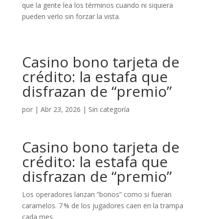
que la gente lea los términos cuando ni siquiera
pueden verlo sin forzar la vista.
Casino bono tarjeta de
crédito: la estafa que
disfrazan de “premio”
por
|
Abr 23, 2026
| Sin categoría
Casino bono tarjeta de
crédito: la estafa que
disfrazan de “premio”
Los operadores lanzan “bonos” como si fueran
caramelos. 7 % de los jugadores caen en la trampa
cada mes.