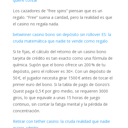
quiere contar
Los cazadores de “free spins” piensan que es un
regalo. “Free” suena a caridad, pero la realidad es que
el casino no regala nada.
betwinner casino bono sin depósito sin rollover ES: la
cruda matemática que nadie te vende como regalo
Si te fijas, el cálculo del retorno de un casino bono
tarjeta de crédito es tan exacto como una fórmula de
química. Supón que el bono ofrece un 200 % de tu
depósito, pero el rollover es 30×. Con un depósito de
50 €, el jugador necesita girar 1500 € antes de tocar el
primer euro del bono. Si la tabla de pago de Gonzo’s
Quest paga 0,5 € por giro medio, se requieren 3000
giros, lo que equivale a unas 15 horas de juego
continuo, sin contar la fatiga mental y la pérdida de
concentración.
Retirar con tether casino: la cruda realidad que nadie
quiere admitir