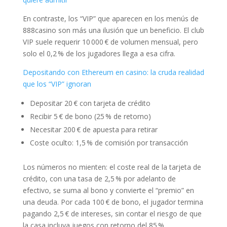
En contraste, los “VIP” que aparecen en los menús de
888casino son más una ilusión que un beneficio. El club
VIP suele requerir 10 000 € de volumen mensual, pero
solo el 0,2 % de los jugadores llega a esa cifra.
Depositando con Ethereum en casino: la cruda realidad
que los “VIP” ignoran
Depositar 20 € con tarjeta de crédito
Recibir 5 € de bono (25 % de retorno)
Necesitar 200 € de apuesta para retirar
Coste oculto: 1,5 % de comisión por transacción
Los números no mienten: el coste real de la tarjeta de
crédito, con una tasa de 2,5 % por adelanto de
efectivo, se suma al bono y convierte el “premio” en
una deuda. Por cada 100 € de bono, el jugador termina
pagando 2,5 € de intereses, sin contar el riesgo de que
la casa incluya juegos con retorno del 85 %.