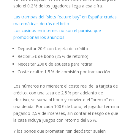
solo el 0,2 % de los jugadores llega a esa cifra.
Las trampas del “slots feature buy” en España: crudas
matemáticas detrás del brillo
Los casinos en internet no son el paraíso que
promocionan los anuncios
Depositar 20 € con tarjeta de crédito
Recibir 5 € de bono (25 % de retorno)
Necesitar 200 € de apuesta para retirar
Coste oculto: 1,5 % de comisión por transacción
Los números no mienten: el coste real de la tarjeta de
crédito, con una tasa de 2,5 % por adelanto de
efectivo, se suma al bono y convierte el “premio” en
una deuda. Por cada 100 € de bono, el jugador termina
pagando 2,5 € de intereses, sin contar el riesgo de que
la casa incluya juegos con retorno del 85 %.
Y los bonos que prometen “sin depósito” suelen